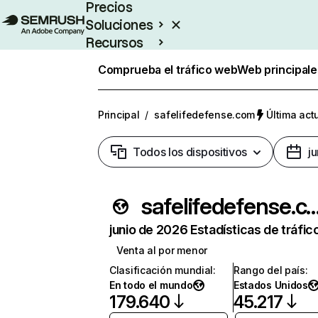
Precios
Soluciones
Recursos
Empresas
Comprueba el tráfico web
Web principale
Principal
/
safelifedefense.com
Última act
Todos los dispositivos
j
safelifedefense
junio de 2026 Estadísticas de tráfic
Venta al por menor
Clasificación mundial
:
Rango del país
:
En todo el mundo
Estados Unidos
179.640
45.217