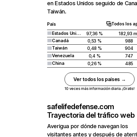
en Estados Unidos seguido de Can
Taiwán.
Todos los a
País
Estados Unidos
97,36 %
182,93 m
Canadá
0,53 %
988
Taiwán
0,48 %
904
Venezuela
0,4 %
747
China
0,26 %
485
Ver todos los países →
10 veces más información diaria. ¡Gratis!
safelifedefense.com
Trayectoria del tráfico web
Averigua por dónde navegan los
visitantes antes y después de aterr