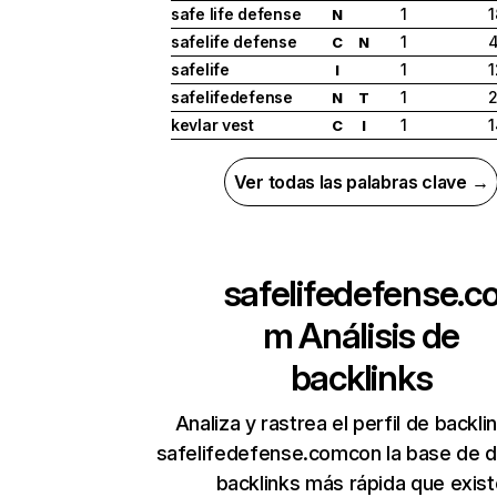
safe life defense
1
1
N
safelife defense
1
C
N
safelife
1
1
I
safelifedefense
1
N
T
kevlar vest
1
1
C
I
Ver todas las palabras clave →
safelifedefense.c
m
Análisis de
backlinks
Analiza y rastrea el perfil de backli
safelifedefense.comcon la base de 
backlinks más rápida que exist