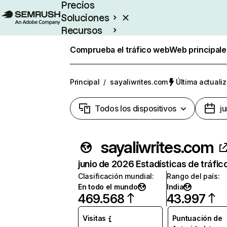
Precios
Soluciones
Recursos
Empresas
Comprueba el tráfico web
Web principale
Principal
/
sayaliwrites.com
Última actualiz
Todos los dispositivos
j
sayaliwrites.com
junio de 2026 Estadísticas de tráfic
Clasificación mundial
:
Rango del país
:
En todo el mundo
India
469.568
43.997
Visitas
Puntuación de