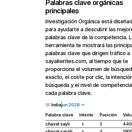
Palabras clave orgánicas
principales
Investigación Orgánica
está diseña
para ayudarte a descubrir las mejor
palabras clave de la competencia. L
herramienta te mostrará las princip
palabras clave que dirigen tráfico a
sayaliwrites.com, al tiempo que te
proporciona el volumen de búsque
exacto, el coste por clic, la intenció
búsqueda y el nivel de competencia
cada palabra clave.
India
jun 2026
Palabra clave
Intento
Posición
Vol
chavat sayli
3
440
I
chavat sayali
4
190
I