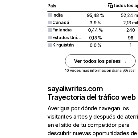
Todos los a
País
India
95,48 %
52,24 mi
Canadá
3,9 %
2,13 mi
Finlandia
0,44 %
240
Estados Unidos
0,18 %
98
Kirguistán
0,0 %
1
Ver todos los países →
10 veces más información diaria. ¡Gratis!
sayaliwrites.com
Trayectoria del tráfico web
Averigua por dónde navegan los
visitantes antes y después de aterr
en el sitio de tu competidor para
descubrir nuevas oportunidades de