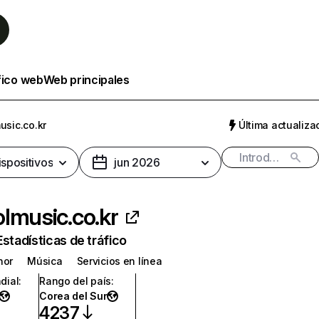
fico web
Web principales
usic.co.kr
Última actualizac
ispositivos
jun 2026
lmusic.co.kr
Estadísticas de tráfico
nor
Música
Servicios en línea
dial
:
Rango del país
:
Corea del Sur
4237