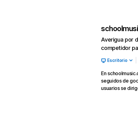
schoolmusi
Averigua por d
competidor par
Escritorio
En schoolmusic.c
seguidos de goog
usuarios se diri