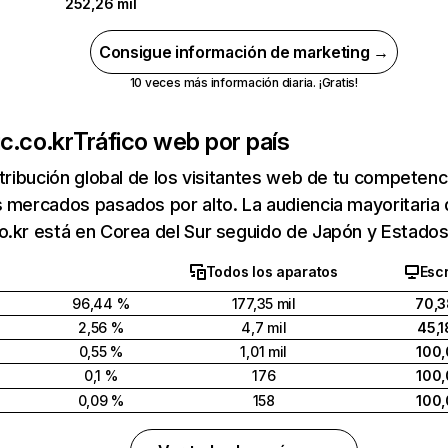
252,26 mil
Consigue información de marketing →
10 veces más información diaria. ¡Gratis!
c.co.kr
Tráfico web por país
stribución global de los visitantes web de tu competen
 mercados pasados por alto. La audiencia mayoritaria
o.kr está en Corea del Sur seguido de Japón y Estados
Todos los aparatos
Escr
96,44 %
177,35 mil
70,
2,56 %
4,7 mil
45,
0,55 %
1,01 mil
100
0,1 %
176
100
0,09 %
158
100