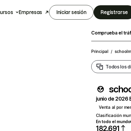
ursos
Empresas
Iniciar sesión
Registrarse
Comprueba el trá
Principal
/
schoolm
Todos los d
schoo
junio de 2026 
Venta al por me
Clasificación mun
En todo el mundo
182.691