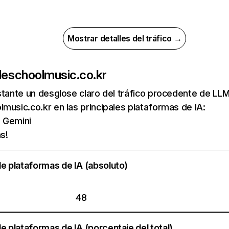
Mostrar detalles del tráfico →
de
schoolmusic.co.kr
nstante un desglose claro del tráfico procedente de 
music.co.kr en las principales plataformas de IA:
e Gemini
s!
e plataformas de IA (absoluto)
48
e plataformas de IA (porcentaje del total)