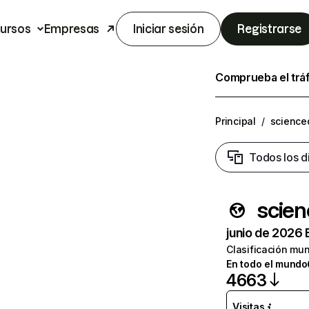
ursos
Empresas
Iniciar sesión
Registrarse
Comprueba el trá
Principal
/
science
Todos los d
scien
junio de 2026 
Clasificación mun
En todo el mundo
4663
Visitas