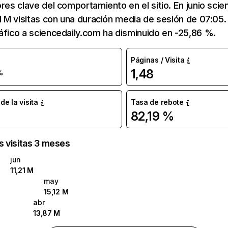
ores clave del comportamiento en el sitio. En junio sci
21 M visitas con una duración media de sesión de 07:05
áfico a sciencedaily.com ha disminuido en -25,86 %.
Páginas / Visita
1,48
%
e la visita
Tasa de rebote
82,19 %
as visitas 3 meses
jun
11,21 M
may
15,12 M
abr
13,87 M