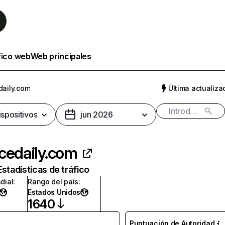
fico web
Web principales
daily.com
Última actualizac
ispositivos
jun 2026
cedaily.com
Estadísticas de tráfico
dial
:
Rango del país
:
Estados Unidos
1640
Puntuación de Autoridad