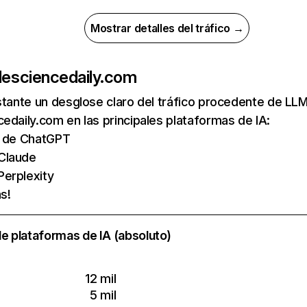
Mostrar detalles del tráfico →
de
sciencedaily.com
nstante un desglose claro del tráfico procedente de 
edaily.com en las principales plataformas de IA:
as de ChatGPT
 Claude
Perplexity
s!
e plataformas de IA (absoluto)
12 mil
5 mil