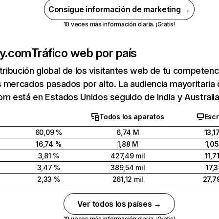
Consigue información de marketing →
10 veces más información diaria. ¡Gratis!
ly.com
Tráfico web por país
stribución global de los visitantes web de tu competen
 mercados pasados por alto. La audiencia mayoritaria
om está en Estados Unidos seguido de India y Australia
Todos los aparatos
Escr
60,09 %
6,74 M
13,1
16,74 %
1,88 M
1,0
3,81 %
427,49 mil
11,7
3,47 %
389,54 mil
17,
2,33 %
261,12 mil
27,7
Ver todos los países →
10 veces más información diaria. ¡Gratis!