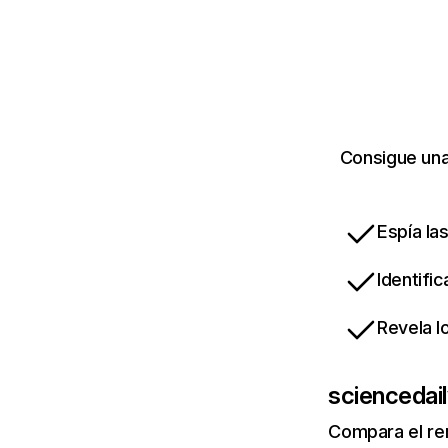
Consigue una
Espía la
Identifi
Revela l
sciencedai
Compara el re