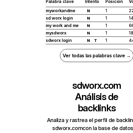
Palabra clave
Intento
Posición
V
myworkandme
1
2
N
sd worx login
1
1
N
my work and me
1
6
N
mysdworx
1
18
N
sdworx login
1
4
N
T
Ver todas las palabras clave →
sdworx.com
Análisis de
backlinks
Analiza y rastrea el perfil de backli
sdworx.comcon la base de datos