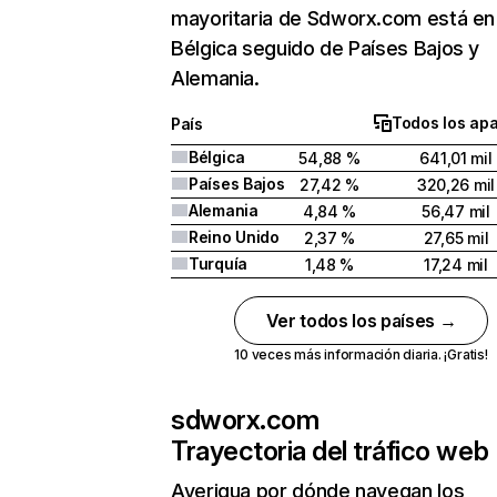
mayoritaria de Sdworx.com está en
Bélgica seguido de Países Bajos y
Alemania.
Todos los ap
País
Bélgica
54,88 %
641,01 mil
Países Bajos
27,42 %
320,26 mil
Alemania
4,84 %
56,47 mil
Reino Unido
2,37 %
27,65 mil
Turquía
1,48 %
17,24 mil
Ver todos los países →
10 veces más información diaria. ¡Gratis!
sdworx.com
Trayectoria del tráfico web
Averigua por dónde navegan los