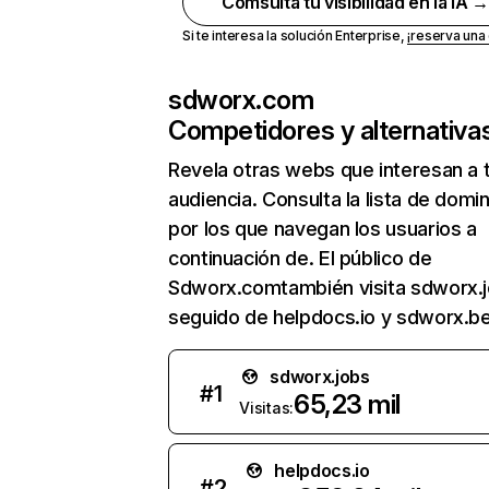
Comsulta tu visibilidad en la IA 
Si te interesa la solución Enterprise,
¡reserva un
sdworx.com
Competidores y alternativa
Revela otras webs que interesan a 
audiencia. Consulta la lista de domi
por los que navegan los usuarios a
continuación de. El público de
Sdworx.comtambién visita sdworx.j
seguido de helpdocs.io y sdworx.be
sdworx.jobs
#
1
65,23 mil
Visitas:
helpdocs.io
#
2