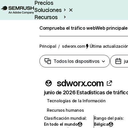
Precios
Soluciones
Recursos
Empresas
Comprueba el tráfico web
Web principale
Principal
/
sdworx.com
Última actualización
Todos los dispositivos
j
sdworx.com
junio de 2026 Estadísticas de tráfic
Tecnologías de la Información
Recursos humanos
Clasificación mundial
:
Rango del país
:
En todo el mundo
Bélgica