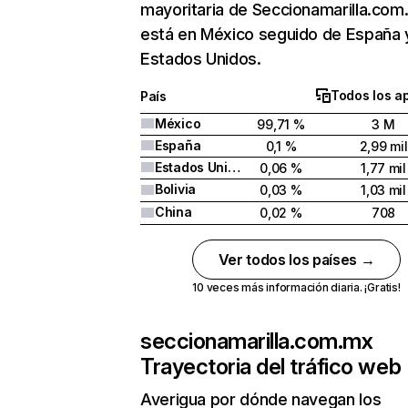
mayoritaria de Seccionamarilla.com
está en México seguido de España 
Estados Unidos.
Todos los a
País
México
99,71 %
3 M
España
0,1 %
2,99 mil
Estados Unidos
0,06 %
1,77 mil
Bolivia
0,03 %
1,03 mil
China
0,02 %
708
Ver todos los países →
10 veces más información diaria. ¡Gratis!
seccionamarilla.com.mx
Trayectoria del tráfico web
Averigua por dónde navegan los