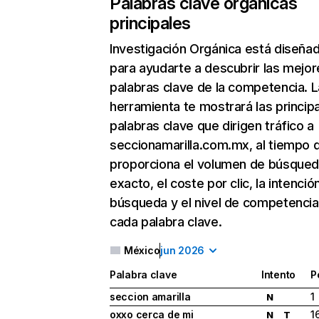
Palabras clave orgánicas
principales
Investigación Orgánica
está diseña
para ayudarte a descubrir las mejor
palabras clave de la competencia. L
herramienta te mostrará las princip
palabras clave que dirigen tráfico a
seccionamarilla.com.mx, al tiempo 
proporciona el volumen de búsque
exacto, el coste por clic, la intenció
búsqueda y el nivel de competencia
cada palabra clave.
México
jun 2026
Palabra clave
Intento
P
seccion amarilla
1
N
oxxo cerca de mi
1
N
T