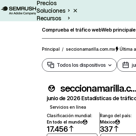
Precios
Soluciones
Recursos
Empresas
Comprueba el tráfico web
Web principale
Principal
/
seccionamarilla.com.mx
Última a
Todos los dispositivos
j
seccionamarilla.co
junio de 2026 Estadísticas de tráfic
Servicios en línea
Clasificación mundial
:
Rango del país
:
En todo el mundo
México
17.456
337