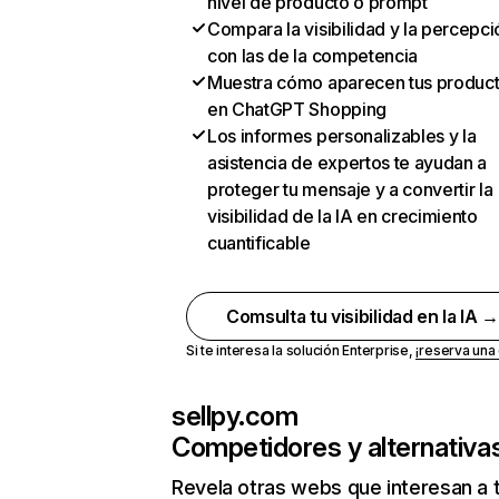
nivel de producto o prompt
Compara la visibilidad y la percepci
con las de la competencia
Muestra cómo aparecen tus produc
en ChatGPT Shopping
Los informes personalizables y la
asistencia de expertos te ayudan a
proteger tu mensaje y a convertir la
visibilidad de la IA en crecimiento
cuantificable
Comsulta tu visibilidad en la IA 
Si te interesa la solución Enterprise,
¡reserva un
sellpy.com
Competidores y alternativa
Revela otras webs que interesan a 