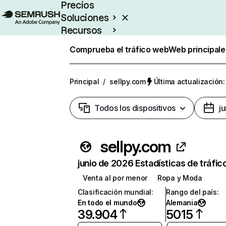
Precios
Soluciones
Recursos
Empresas
Comprueba el tráfico web
Web principale
Principal
/
sellpy.com
Última actualización:
Todos los dispositivos
j
sellpy.com
junio de 2026 Estadísticas de tráfic
Venta al por menor
Ropa y Moda
Clasificación mundial
:
Rango del país
:
En todo el mundo
Alemania
39.904
5015