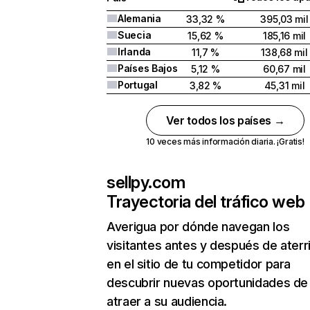
Alemania
33,32 %
395,03 mil
Suecia
15,62 %
185,16 mil
Irlanda
11,7 %
138,68 mil
Países Bajos
5,12 %
60,67 mil
Portugal
3,82 %
45,31 mil
Ver todos los países →
10 veces más información diaria. ¡Gratis!
sellpy.com
Trayectoria del tráfico web
Averigua por dónde navegan los
visitantes antes y después de aterr
en el sitio de tu competidor para
descubrir nuevas oportunidades de
atraer a su audiencia.