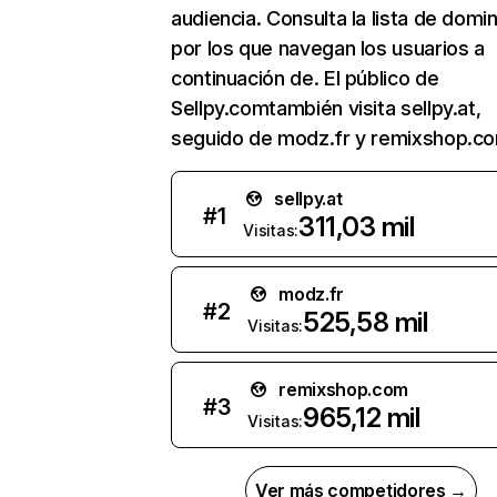
audiencia. Consulta la lista de domi
por los que navegan los usuarios a
continuación de. El público de
Sellpy.comtambién visita sellpy.at,
seguido de modz.fr y remixshop.c
sellpy.at
#
1
311,03 mil
Visitas:
modz.fr
#
2
525,58 mil
Visitas:
remixshop.com
#
3
965,12 mil
Visitas:
Ver más competidores →