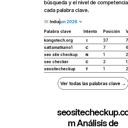
búsqueda y el nivel de competencia
cada palabra clave.
India
jun 2026
Palabra clave
Intento
Posición
kongotech.org
37
7
I
sattamatkano1
7
6
C
seo site checkup
1
N
seo checker
2
1
C
seositecheckup
1
T
Ver todas las palabras clave →
seositecheckup.c
m
Análisis de