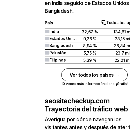
en India seguido de Estados Unidos
Bangladesh.
Todos los a
País
India
32,67 %
134,61 m
Estados Unidos
9,26 %
38,15 mi
Bangladesh
8,94 %
36,84 m
Pakistán
5,75 %
23,7 mi
Filipinas
5,39 %
22,21 mi
Ver todos los países →
10 veces más información diaria. ¡Gratis!
seositecheckup.com
Trayectoria del tráfico web
Averigua por dónde navegan los
visitantes antes y después de aterr