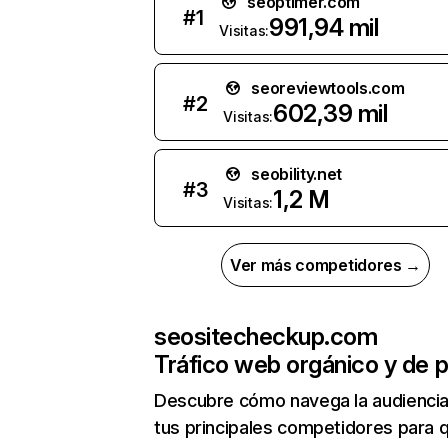
seoptimer.com
#
1
991,94 mil
Visitas:
seoreviewtools.com
#
2
602,39 mil
Visitas:
seobility.net
#
3
1,2 M
Visitas:
Ver más competidores →
seositecheckup.com
Tráfico web orgánico y de 
Descubre cómo navega la audienci
tus principales competidores para 