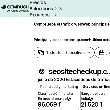
Precios
Soluciones
Recursos
Empresas
Comprueba el tráfico web
Web principale
Principal
/
seositecheckup.com
Última actu
Todos los dispositivos
j
seositechec
junio de 2026 Estadísticas de tráfic
Publicidad y marketing
Servicios en lín
Clasificación mundial
:
Rango del país
:
En todo el mundo
India
96.069
21.520