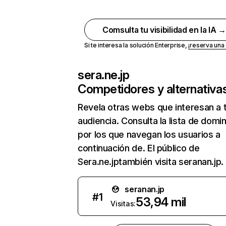
Comsulta tu visibilidad en la IA 
Si te interesa la solución Enterprise,
¡reserva un
sera.ne.jp
Competidores y alternativa
Revela otras webs que interesan a 
audiencia. Consulta la lista de domi
por los que navegan los usuarios a
continuación de. El público de
Sera.ne.jptambién visita seranan.jp.
seranan.jp
#
1
53,94 mil
Visitas: