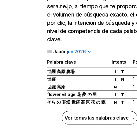
sera.ne.jp, al tiempo que te proporc
el volumen de búsqueda exacto, el 
por clic, la intención de búsqueda y 
nivel de competencia de cada palab
clave.
Japón
jun 2026
Palabra clave
Intento
P
世羅 高原 農場
1
I
T
世羅
1
I
N
世羅 高原
1
N
flower village 花 夢 の 里
1
I
T
そら の 花畑 世羅 高原 花 の 森
1
N
T
Ver todas las palabras clave →