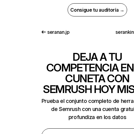
Consigue tu auditoría →
seranan.jp
seranki
DEJA A TU
COMPETENCIA EN
CUNETA CON
SEMRUSH HOY MI
Prueba el conjunto completo de herr
de Semrush con una cuenta gratui
profundiza en los datos