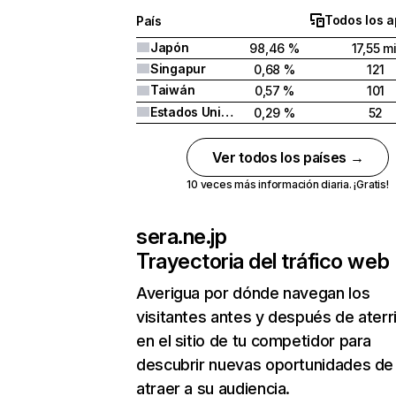
Todos los a
País
Japón
98,46 %
17,55 mi
Singapur
0,68 %
121
Taiwán
0,57 %
101
Estados Unidos
0,29 %
52
Ver todos los países →
10 veces más información diaria. ¡Gratis!
sera.ne.jp
Trayectoria del tráfico web
Averigua por dónde navegan los
visitantes antes y después de aterr
en el sitio de tu competidor para
descubrir nuevas oportunidades de
atraer a su audiencia.