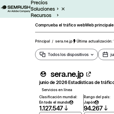
Precios
Soluciones
Recursos
Empresas
Comprueba el tráfico web
Web principale
Principal
/
sera.ne.jp
Última actualización: 
Todos los dispositivos
j
sera.ne.jp
junio de 2026 Estadísticas de tráfic
Servicios en línea
Clasificación mundial
:
Rango del país
:
En todo el mundo
Japón
1.127.547
94.267