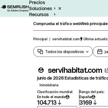
Precios
Soluciones
Recursos
Empresas
Comprueba el tráfico web
Web principale
Principal
/
servihabitat.com
Última actualiz
Todos los dispositivos
j
servihabitat.com
junio de 2026 Estadísticas de tráfic
Inmobiliaria
Clasificación mundial
:
Rango del país
:
En todo el mundo
España
104.713
3169