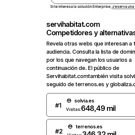
Si te interesa la solución Enterprise,
¡reserva un
servihabitat.com
Competidores y alternativa
Revela otras webs que interesan a 
audiencia. Consulta la lista de domi
por los que navegan los usuarios a
continuación de. El público de
Servihabitat.comtambién visita solvi
seguido de terrenos.es y globaliza
solvia.es
#
1
648,49 mil
Visitas:
terrenos.es
#
2
346,32 mil