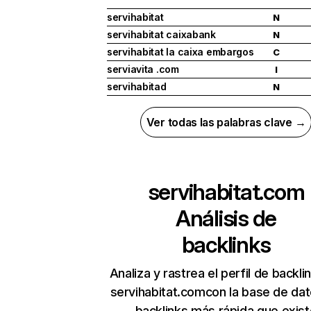
servihabitat
N
servihabitat caixabank
N
servihabitat la caixa embargos
C
serviavita .com
I
servihabitad
N
Ver todas las palabras clave →
servihabitat.com
Análisis de
backlinks
Analiza y rastrea el perfil de backli
servihabitat.comcon la base de da
backlinks más rápida que exist