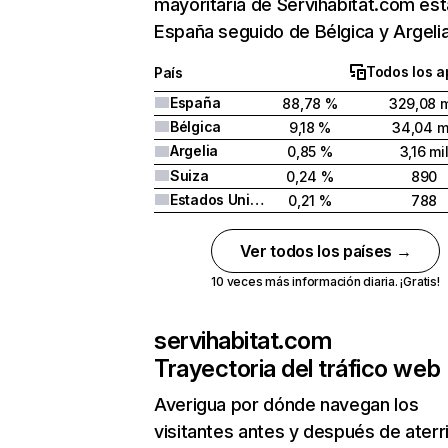
mayoritaria de Servihabitat.com est
España seguido de Bélgica y Argelia
Todos los a
País
España
88,78 %
329,08 m
Bélgica
9,18 %
34,04 m
Argelia
0,85 %
3,16 mi
Suiza
0,24 %
890
Estados Unidos
0,21 %
788
Ver todos los países →
10 veces más información diaria. ¡Gratis!
servihabitat.com
Trayectoria del tráfico web
Averigua por dónde navegan los
visitantes antes y después de aterr