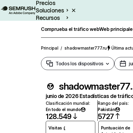
Precios
Soluciones
Recursos
Empresas
Comprueba el tráfico web
Web principale
Principal
/
shadowmaster777.ru
Última act
Todos los dispositivos
j
shadowm
junio de 2026 Estadísticas de tráfic
Clasificación mundial
:
Rango del país
:
En todo el mundo
Pakistán
128.549
5727
Visitas
Puntuación de