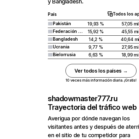
y Bangladesh.
Todos los a
País
Pakistán
19,93 %
57,05 mi
Federación Rusa
15,92 %
45,55 mi
Bangladesh
14,2 %
40,64 mi
Ucrania
9,77 %
27,95 mi
Bielorrusia
6,63 %
18,99 mi
Ver todos los países →
10 veces más información diaria. ¡Gratis!
shadowmaster777.ru
Trayectoria del tráfico web
Averigua por dónde navegan los
visitantes antes y después de aterr
en el sitio de tu competidor para