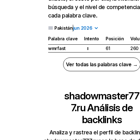
búsqueda y el nivel de competencia
cada palabra clave.
Pakistán
jun 2026
Palabra clave
Intento
Posición
Vol
wmrfast
61
260
I
Ver todas las palabras clave →
shadowmaster77
7.ru
Análisis de
backlinks
Analiza y rastrea el perfil de backli