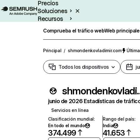
Precios
Soluciones
Recursos
Empresas
Comprueba el tráfico web
Web principale
Principal
/
shmondenkovladimir.com
Última
Todos los dispositivos
j
shmondenko
junio de 2026 Estadísticas de tráfic
Servicios en línea
Clasificación mundial
:
Rango del país
:
En todo el mundo
India
374.499
41.653