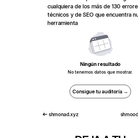
cualquiera de los más de 130 error
técnicos y de SEO que encuentra n
herramienta
Ningún resultado
No tenemos datos que mostrar.
Consigue tu auditoría →
shmonad.xyz
shmood