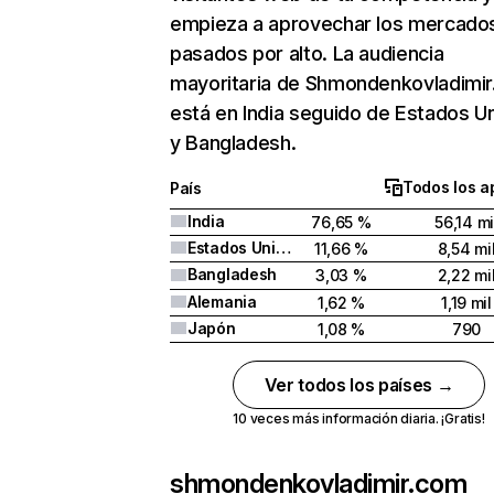
empieza a aprovechar los mercado
pasados por alto. La audiencia
mayoritaria de Shmondenkovladimi
está en India seguido de Estados U
y Bangladesh.
Todos los a
País
India
76,65 %
56,14 mi
Estados Unidos
11,66 %
8,54 mi
Bangladesh
3,03 %
2,22 mi
Alemania
1,62 %
1,19 mil
Japón
1,08 %
790
Ver todos los países →
10 veces más información diaria. ¡Gratis!
shmondenkovladimir.com