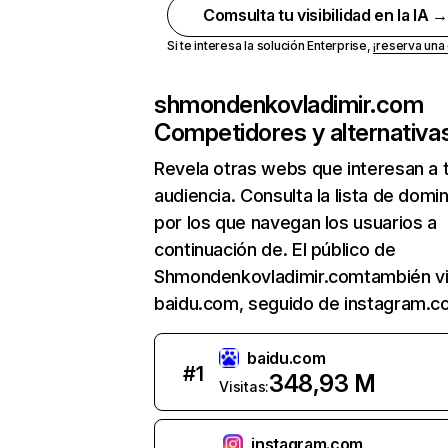
Comsulta tu visibilidad en la IA 
Si te interesa la solución Enterprise,
¡reserva un
shmondenkovladimir.com
Competidores y alternativa
Revela otras webs que interesan a 
audiencia. Consulta la lista de domi
por los que navegan los usuarios a
continuación de. El público de
Shmondenkovladimir.comtambién vi
baidu.com, seguido de instagram.c
baidu.com
#
1
348,93 M
Visitas:
instagram.com