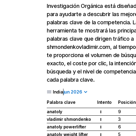
Investigación Orgánica
está diseña
para ayudarte a descubrir las mejor
palabras clave de la competencia. L
herramienta te mostrará las princip
palabras clave que dirigen tráfico a
shmondenkovladimir.com, al tiemp
te proporciona el volumen de búsq
exacto, el coste por clic, la intenció
búsqueda y el nivel de competencia
cada palabra clave.
India
jun 2026
Palabra clave
Intento
Posición
anatoly
9
I
vladimir shmondenko
3
I
anatoly powerlifter
6
I
anatoly weight lifter
5
I