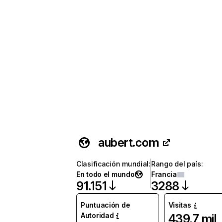
aubert.com
Clasificación mundial
:
Rango del país
:
En todo el mundo
Francia
91.151
3288
Puntuación de
Visitas
Autoridad
439,7 mil