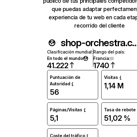
público de tus principales competido
que puedas adaptar perfectament
experiencia de tu web en cada eta
recorrido del cliente
shop-orchestra
Clasificación mundial
:
Rango del país
:
En todo el mundo
Francia
41.222
1740
Puntuación de
Visitas
Autoridad
1,14 M
56
Páginas/Visitas
Tasa de rebote
5,1
51,02 %
Coste del tráfico