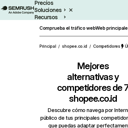
Precios
Soluciones
Recursos
Empresas
Comprueba el tráfico web
Web principale
Principal
/
shopee.co.id
/
Competidores
Ú
Mejores
alternativas y
competidores de 
shopee.co.id
Descubre cómo navega por Intern
público de tus principales competido
que puedas adaptar perfectament