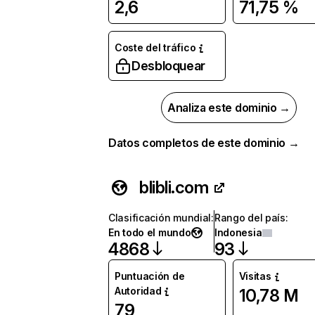
2,6
71,75 %
Coste del tráfico
Desbloquear
Analiza este dominio →
Datos completos de este dominio →
blibli.com
Clasificación mundial
:
Rango del país
:
En todo el mundo
Indonesia
4868
93
Puntuación de
Visitas
Autoridad
10,78 M
79