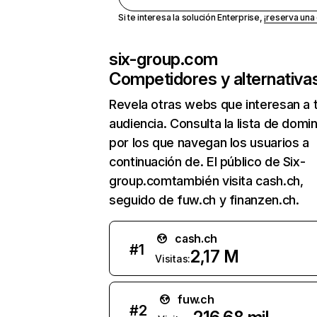
Si te interesa la solución Enterprise,
¡reserva un
six-group.com
Competidores y alternativa
Revela otras webs que interesan a 
audiencia. Consulta la lista de domi
por los que navegan los usuarios a
continuación de. El público de Six-
group.comtambién visita cash.ch,
seguido de fuw.ch y finanzen.ch.
cash.ch
#
1
2,17 M
Visitas:
fuw.ch
#
2