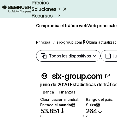
Precios
Soluciones
Recursos
Empresas
Comprueba el tráfico web
Web principale
Principal
/
six-group.com
Última actualizac
Todos los dispositivos
j
six-group.com
junio de 2026 Estadísticas de tráfic
Banca
Finanzas
Clasificación mundial
:
Rango del país
:
En todo el mundo
Suiza
53.851
264