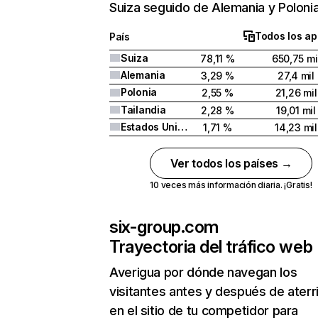
Suiza seguido de Alemania y Polonia
Todos los ap
País
Suiza
78,11 %
650,75 mi
Alemania
3,29 %
27,4 mil
Polonia
2,55 %
21,26 mil
Tailandia
2,28 %
19,01 mil
Estados Unidos
1,71 %
14,23 mil
Ver todos los países →
10 veces más información diaria. ¡Gratis!
six-group.com
Trayectoria del tráfico web
Averigua por dónde navegan los
visitantes antes y después de aterr
en el sitio de tu competidor para