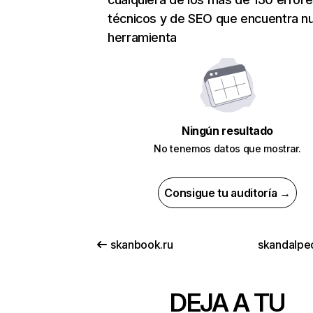
técnicos y de SEO que encuentra n
herramienta
Ningún resultado
No tenemos datos que mostrar.
Consigue tu auditoría →
skanbook.ru
skandalped
DEJA A TU