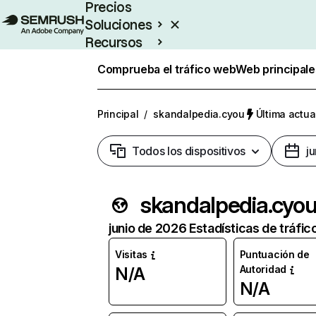
Precios
Soluciones
Recursos
Empresas
Comprueba el tráfico web
Web principale
Principal
/
skandalpedia.cyou
Última actua
Todos los dispositivos
j
skandalpedia.cyo
junio de 2026 Estadísticas de tráfic
Visitas
Puntuación de
Autoridad
N/A
N/A