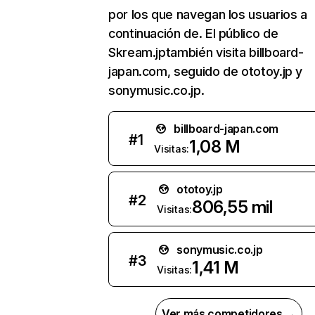
por los que navegan los usuarios a
continuación de. El público de
Skream.jptambién visita billboard-
japan.com, seguido de ototoy.jp y
sonymusic.co.jp.
billboard-japan.com
#
1
1,08 M
Visitas:
ototoy.jp
#
2
806,55 mil
Visitas:
sonymusic.co.jp
#
3
1,41 M
Visitas:
Ver más competidores →