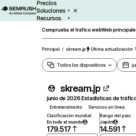
Precios
Soluciones
Recursos
Empresas
Comprueba el tráfico web
Web principale
Principal
/
skream.jp
Última actualización: 
Todos los dispositivos
j
skream.jp
junio de 2026 Estadísticas de tráfic
Entretenimiento
Servicios en línea
Clasificación mundial
:
Rango del país
:
En todo el mundo
Japón
179.517
14.591