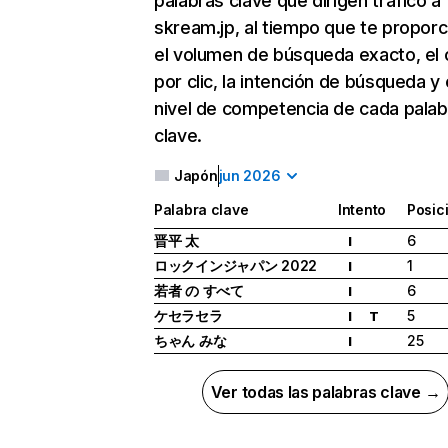
palabras clave que dirigen tráfico a
skream.jp, al tiempo que te proporc
el volumen de búsqueda exacto, el 
por clic, la intención de búsqueda y 
nivel de competencia de cada palab
clave.
Japón
jun 2026
Palabra clave
Intento
Posic
晋平 太
6
I
ロックインジャパン 2022
1
I
若者 の すべて
6
I
ケセラセラ
5
I
T
ちゃん みな
25
I
Ver todas las palabras clave →