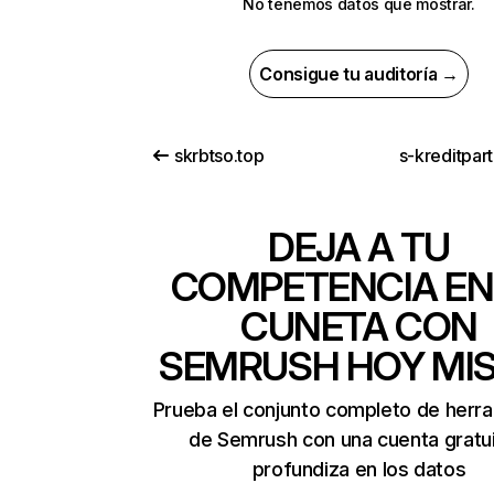
No tenemos datos que mostrar.
Consigue tu auditoría →
skrbtso.top
s-kreditpar
DEJA A TU
COMPETENCIA EN
CUNETA CON
SEMRUSH HOY MI
Prueba el conjunto completo de herr
de Semrush con una cuenta gratui
profundiza en los datos