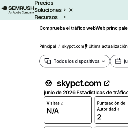
Precios
Soluciones
Recursos
Empresas
Comprueba el tráfico web
Web principale
Principal
/
skypct.com
Última actualización
Todos los dispositivos
j
skypct.com
junio de 2026 Estadísticas de tráfic
Visitas
Puntuación de
Autoridad
N/A
2