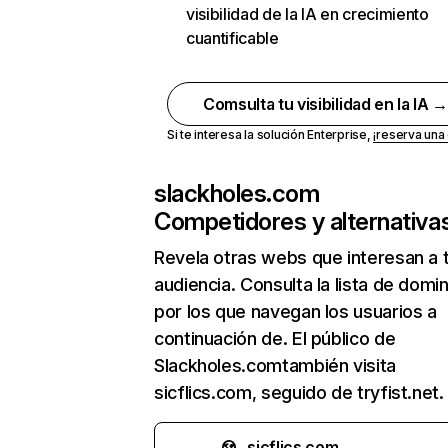
visibilidad de la IA en crecimiento
cuantificable
Comsulta tu visibilidad en la IA 
Si te interesa la solución Enterprise,
¡reserva un
slackholes.com
Competidores y alternativa
Revela otras webs que interesan a 
audiencia. Consulta la lista de domi
por los que navegan los usuarios a
continuación de. El público de
Slackholes.comtambién visita
sicflics.com, seguido de tryfist.net.
sicflics.com