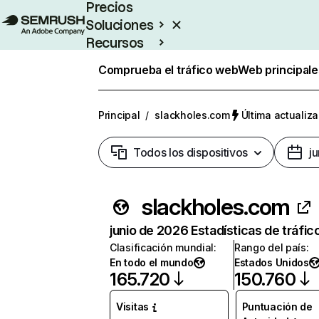
Precios
Soluciones
Recursos
Empresas
Comprueba el tráfico web
Web principale
Principal
/
slackholes.com
Última actualiza
Todos los dispositivos
j
slackholes.com
junio de 2026 Estadísticas de tráfic
Clasificación mundial
:
Rango del país
:
En todo el mundo
Estados Unidos
165.720
150.760
Visitas
Puntuación de