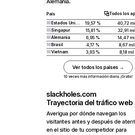
Alemania.
Todos los a
País
Estados Unidos
19,57 %
40,72 mi
Singapur
15,81 %
32,91 mi
Alemania
6,95 %
14,47 mi
Brasil
4,17 %
8,67 mil
Vietnam
3,93 %
8,18 mil
Ver todos los países →
10 veces más información diaria. ¡Gratis!
slackholes.com
Trayectoria del tráfico web
Averigua por dónde navegan los
visitantes antes y después de aterr
en el sitio de tu competidor para