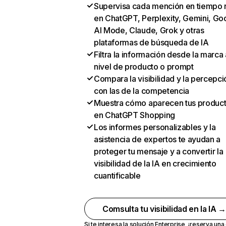
Supervisa cada mención en tiempo 
en ChatGPT, Perplexity, Gemini, Go
AI Mode, Claude, Grok y otras
plataformas de búsqueda de IA
Filtra la información desde la marca 
nivel de producto o prompt
Compara la visibilidad y la percepci
con las de la competencia
Muestra cómo aparecen tus produc
en ChatGPT Shopping
Los informes personalizables y la
asistencia de expertos te ayudan a
proteger tu mensaje y a convertir la
visibilidad de la IA en crecimiento
cuantificable
Comsulta tu visibilidad en la IA 
Si te interesa la solución Enterprise,
¡reserva un