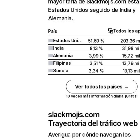
mayoritaria de Slackmojis.com está
Estados Unidos seguido de India y
Alemania.
Todos los a
País
Estados Unidos
51,69 %
203,36 m
India
8,13 %
31,98 mi
Alemania
3,99 %
15,72 mi
Filipinas
3,51 %
13,79 mi
Suecia
3,34 %
13,13 mil
Ver todos los países →
10 veces más información diaria. ¡Gratis!
slackmojis.com
Trayectoria del tráfico web
Averigua por dónde navegan los