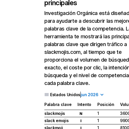
principales
Investigación Orgánica
está diseña
para ayudarte a descubrir las mejor
palabras clave de la competencia. L
herramienta te mostrará las princip
palabras clave que dirigen tráfico a
slackmojis.com, al tiempo que te
proporciona el volumen de búsque
exacto, el coste por clic, la intenció
búsqueda y el nivel de competencia
cada palabra clave.
Estados Unidos
jun 2026
Palabra clave
Intento
Posición
Vol
slackmojis
1
360
N
slack emojis
1
990
I
slackmoji
1
810
I