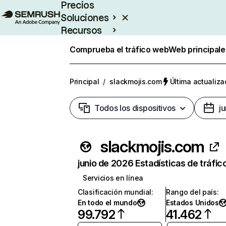
Precios
Soluciones
Recursos
Empresas
Comprueba el tráfico web
Web principale
Principal
/
slackmojis.com
Última actualiza
Todos los dispositivos
j
slackmojis.com
junio de 2026 Estadísticas de tráfic
Servicios en línea
Clasificación mundial
:
Rango del país
:
En todo el mundo
Estados Unidos
99.792
41.462