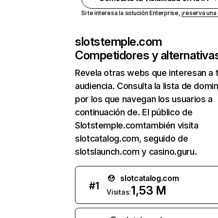
Si te interesa la solución Enterprise,
¡reserva un
slotstemple.com
Competidores y alternativa
Revela otras webs que interesan a 
audiencia. Consulta la lista de domi
por los que navegan los usuarios a
continuación de. El público de
Slotstemple.comtambién visita
slotcatalog.com, seguido de
slotslaunch.com y casino.guru.
slotcatalog.com
#
1
1,53 M
Visitas: