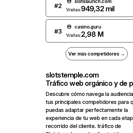
slotslaunch.com
#
2
949,32 mil
Visitas:
casino.guru
#
3
2,98 M
Visitas:
Ver más competidores →
slotstemple.com
Tráfico web orgánico y de 
Descubre cómo navega la audienci
tus principales competidores para 
puedas adaptar perfectamente la
experiencia de tu web en cada etap
recorrido del cliente. tráfico de