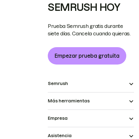
SEMRUSH HOY
Prueba Semrush gratis durante
siete días. Cancela cuando quieras.
Empezar prueba gratuita
Semrush
Más herramientas
Empresa
Asistencia