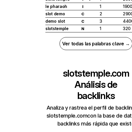
le pharaoh
1
190
I
slot demo
2
290
C
demo slot
3
440
C
slotstemple
1
320
N
Ver todas las palabras clave →
slotstemple.com
Análisis de
backlinks
Analiza y rastrea el perfil de backli
slotstemple.comcon la base de da
backlinks más rápida que exist