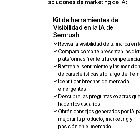
soluciones de marketing de IA:
Kit de herramientas de
Visibilidad en la IA de
Semrush
Revisa la visibilidad de tu marca en l
Compara cómo te presentan las dist
plataformas frente a la competencia
Rastrea el sentimiento y las mencio
de características a lo largo del tie
Identificar brechas de mercado
emergentes
Descubre las preguntas exactas qu
hacen los usuarios
Obtén consejos generados por IA p
mejorar tu producto, marketing y
posición en el mercado