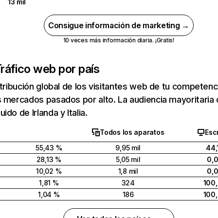
13 mil
Consigue información de marketing →
10 veces más información diaria. ¡Gratis!
ráfico web por país
stribución global de los visitantes web de tu competen
 mercados pasados por alto. La audiencia mayoritaria
do de Irlanda y Italia.
Todos los aparatos
Escr
55,43 %
9,95 mil
44,
28,13 %
5,05 mil
0,
10,02 %
1,8 mil
0,
1,81 %
324
100
1,04 %
186
100