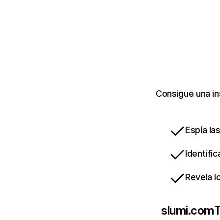
Consigue una in
Espía la
Identifi
Revela l
slumi.com
T