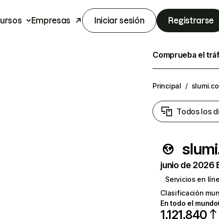
ursos
Empresas
Iniciar sesión
Registrarse
Comprueba el trá
Principal
/
slumi.c
Todos los d
slum
junio de 2026 
Servicios en lín
Clasificación mun
En todo el mundo
1.121.840