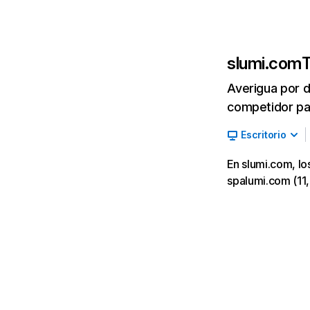
slumi.com
T
Averigua por d
competidor par
Escritorio
En slumi.com, lo
spalumi.com (11