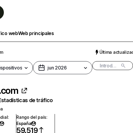
fico web
Web principales
om
Última actualizac
ispositivos
jun 2026
i.com
Estadísticas de tráfico
ea
dial
:
Rango del país
:
España
59.519