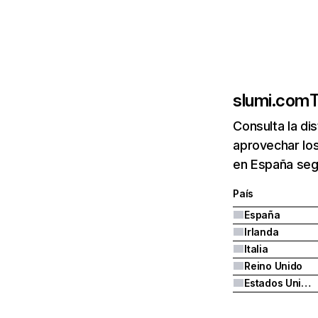
slumi.com
T
Consulta la di
aprovechar los
en España segui
País
España
Irlanda
Italia
Reino Unido
Estados Unidos