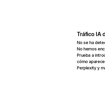
Tráfico IA 
No se ha detec
No hemos enco
Prueba a intro
cómo aparece 
Perplexity y m