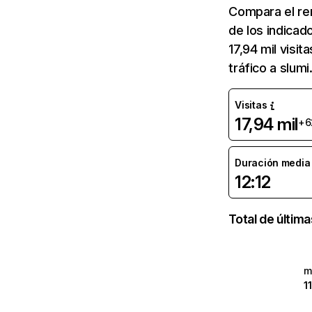
Compara el re
de los indicad
17,94 mil visi
tráfico a slu
Visitas
17,94 mil
+6
Duración media d
12:12
Total de últim
m
1