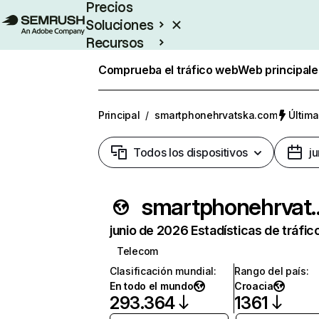
Precios
Soluciones
Recursos
Empresas
Comprueba el tráfico web
Web principale
Principal
/
smartphonehrvatska.com
Última
Todos los dispositivos
j
smartphoneh
junio de 2026 Estadísticas de tráfic
Telecom
Clasificación mundial
:
Rango del país
:
En todo el mundo
Croacia
293.364
1361