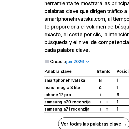
herramienta te mostrará las princip
palabras clave que dirigen tráfico a
smartphonehrvatska.com, al tiemp
te proporciona el volumen de búsq
exacto, el coste por clic, la intenció
búsqueda y el nivel de competencia
cada palabra clave.
Croacia
jun 2026
Palabra clave
Intento
Posic
smartphonehrvatska
1
N
honor magic 8 lite
1
C
iphone 17 pro
8
I
samsung a70 recenzija
1
I
T
samsung a71 recenzija
1
I
T
Ver todas las palabras clave →