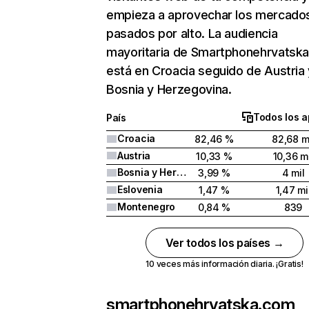
empieza a aprovechar los mercado
pasados por alto. La audiencia
mayoritaria de Smartphonehrvatsk
está en Croacia seguido de Austria 
Bosnia y Herzegovina.
Todos los a
País
Croacia
82,46 %
82,68 m
Austria
10,33 %
10,36 mi
Bosnia y Herzegovina
3,99 %
4 mil
Eslovenia
1,47 %
1,47 mi
Montenegro
0,84 %
839
Ver todos los países →
10 veces más información diaria. ¡Gratis!
smartphonehrvatska.com