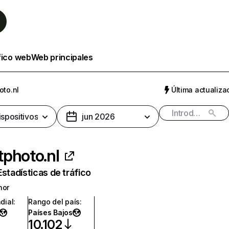
fico web
Web principales
oto.nl
Última actualizac
ispositivos
jun 2026
photo.nl
Estadísticas de tráfico
nor
dial
:
Rango del país
:
Países Bajos
10.102