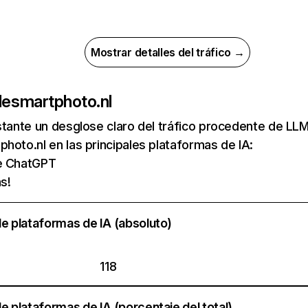
Mostrar detalles del tráfico →
de
smartphoto.nl
nstante un desglose claro del tráfico procedente de 
hoto.nl en las principales plataformas de IA:
de ChatGPT
s!
e plataformas de IA (absoluto)
118
e plataformas de IA (porcentaje del total)