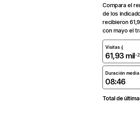
Compara el re
de los indicad
recibieron 61,
con mayo el tr
Visitas
61,93 mil
-
Duración media d
08:46
Total de últim