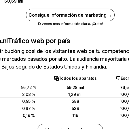
60,69 mil
Consigue información de marketing →
10 veces más información diaria. ¡Gratis!
.nl
Tráfico web por país
stribución global de los visitantes web de tu competen
 mercados pasados por alto. La audiencia mayoritaria
 Bajos seguido de Estados Unidos y Finlandia.
Todos los aparatos
Escr
95,72 %
59,28 mil
76,5
2,08 %
1,29 mil
100,
0,95 %
588
100,
0,87 %
539
100,
0,19 %
119
100,