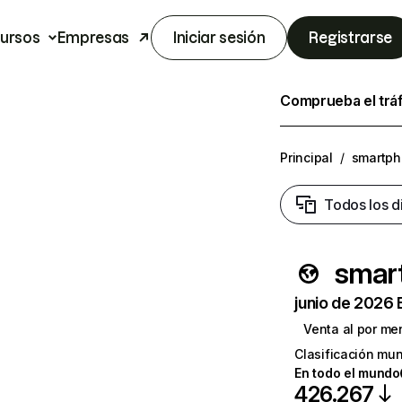
ursos
Empresas
Iniciar sesión
Registrarse
Comprueba el trá
Principal
/
smartph
Todos los d
smart
junio de 2026 
Venta al por me
Clasificación mun
En todo el mundo
426.267