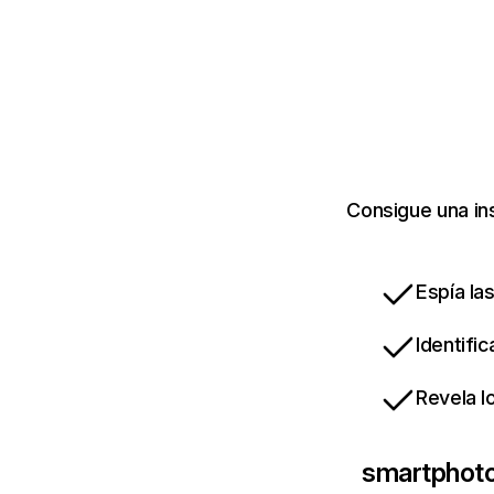
Consigue una in
Espía la
Identifi
Revela l
smartphoto