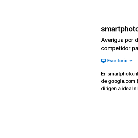
smartphoto
Averigua por d
competidor par
Escritorio
En smartphoto.nl
de google.com (2
dirigen a ideal.