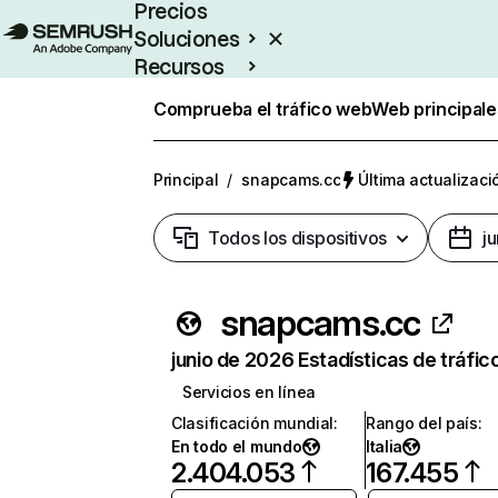
Precios
Soluciones
Recursos
Empresas
Comprueba el tráfico web
Web principale
Principal
/
snapcams.cc
Última actualizaci
Todos los dispositivos
j
snapcams.cc
junio de 2026 Estadísticas de tráfic
Servicios en línea
Clasificación mundial
:
Rango del país
:
En todo el mundo
Italia
2.404.053
167.455