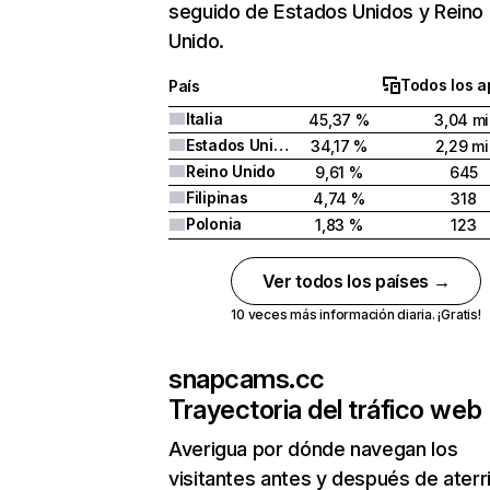
seguido de Estados Unidos y Reino
Unido.
Todos los a
País
Italia
45,37 %
3,04 mi
Estados Unidos
34,17 %
2,29 mi
Reino Unido
9,61 %
645
Filipinas
4,74 %
318
Polonia
1,83 %
123
Ver todos los países →
10 veces más información diaria. ¡Gratis!
snapcams.cc
Trayectoria del tráfico web
Averigua por dónde navegan los
visitantes antes y después de aterr