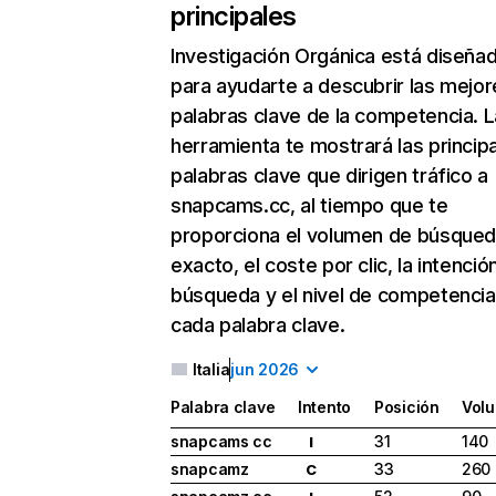
principales
Investigación Orgánica
está diseña
para ayudarte a descubrir las mejor
palabras clave de la competencia. L
herramienta te mostrará las princip
palabras clave que dirigen tráfico a
snapcams.cc, al tiempo que te
proporciona el volumen de búsque
exacto, el coste por clic, la intenció
búsqueda y el nivel de competencia
cada palabra clave.
Italia
jun 2026
Palabra clave
Intento
Posición
Vol
snapcams cc
31
140
I
snapcamz
33
260
C