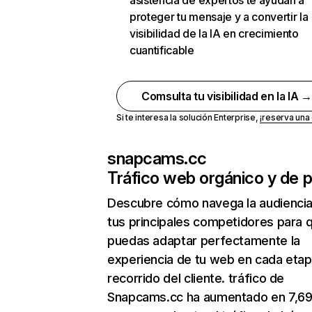
asistencia de expertos te ayudan a
proteger tu mensaje y a convertir la
visibilidad de la IA en crecimiento
cuantificable
Comsulta tu visibilidad en la IA 
Si te interesa la solución Enterprise,
¡reserva un
snapcams.cc
Tráfico web orgánico y de 
Descubre cómo navega la audienci
tus principales competidores para 
puedas adaptar perfectamente la
experiencia de tu web en cada etap
recorrido del cliente. tráfico de
Snapcams.cc ha aumentado en 7,6