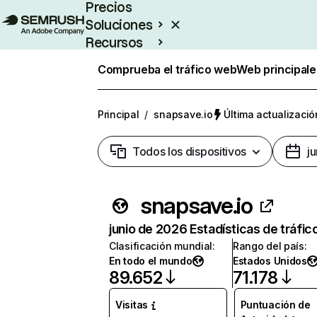
Precios
Soluciones
Recursos
Empresas
Comprueba el tráfico web
Web principale
Principal
/
snapsave.io
Última actualizació
Todos los dispositivos
j
snapsave.io
junio de 2026 Estadísticas de tráfic
Clasificación mundial
:
Rango del país
:
En todo el mundo
Estados Unidos
89.652
71.178
Visitas
Puntuación de