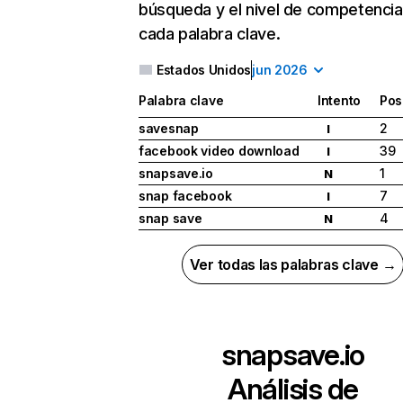
búsqueda y el nivel de competencia
cada palabra clave.
Estados Unidos
jun 2026
Palabra clave
Intento
Pos
savesnap
2
I
facebook video download
39
I
snapsave.io
1
N
snap facebook
7
I
snap save
4
N
Ver todas las palabras clave →
snapsave.io
Análisis de