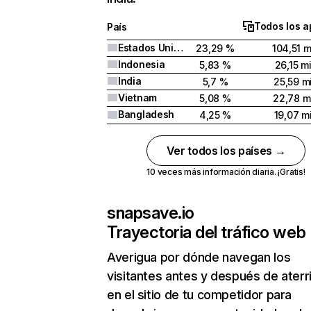
Todos los a
País
Estados Unidos
23,29 %
104,51 m
Indonesia
5,83 %
26,15 mi
India
5,7 %
25,59 mi
Vietnam
5,08 %
22,78 mi
Bangladesh
4,25 %
19,07 mi
Ver todos los países →
10 veces más información diaria. ¡Gratis!
snapsave.io
Trayectoria del tráfico web
Averigua por dónde navegan los
visitantes antes y después de aterr
en el sitio de tu competidor para