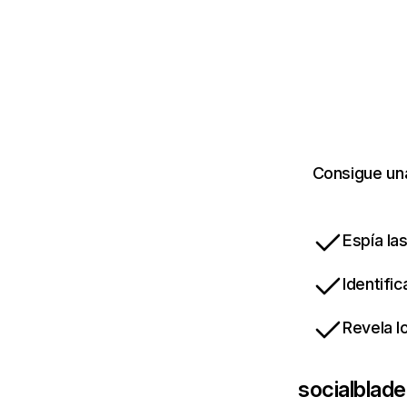
Consigue una
Espía la
Identifi
Revela l
socialblad