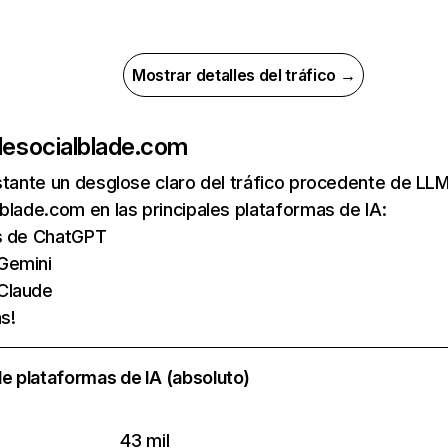
Mostrar detalles del tráfico →
de
socialblade.com
nstante un desglose claro del tráfico procedente de 
blade.com en las principales plataformas de IA:
as de ChatGPT
Gemini
 Claude
s!
e plataformas de IA (absoluto)
43 mil