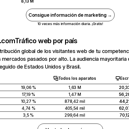
8,13 M
Consigue información de marketing →
10 veces más información diaria. ¡Gratis!
e.com
Tráfico web por país
stribución global de los visitantes web de tu competen
 mercados pasados por alto. La audiencia mayoritaria
seguido de Estados Unidos y Brasil.
Todos los aparatos
Escr
19,06 %
1,63 M
20,3
17,19 %
1,47 M
56,2
10,27 %
878,42 mil
44,2
4,74 %
405,54 mil
62,0
3,5 %
299,64 mil
70,1