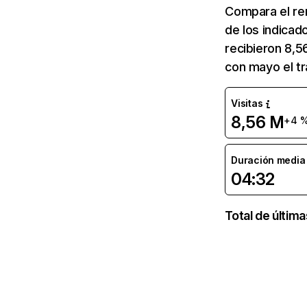
Compara el re
de los indicad
recibieron 8,5
con mayo el t
Visitas
8,56 M
+4 
Duración media d
04:32
Total de últim