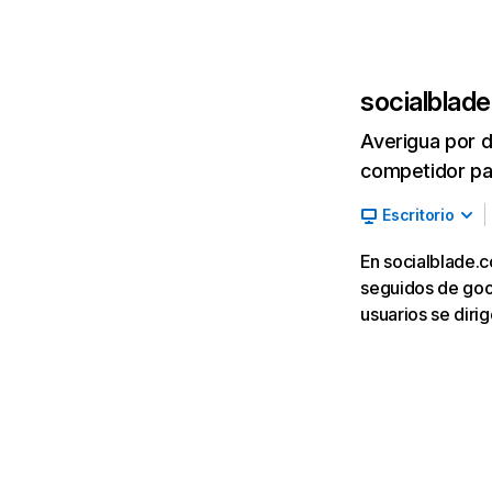
socialblad
Averigua por d
competidor par
Escritorio
En socialblade.c
seguidos de goog
usuarios se diri