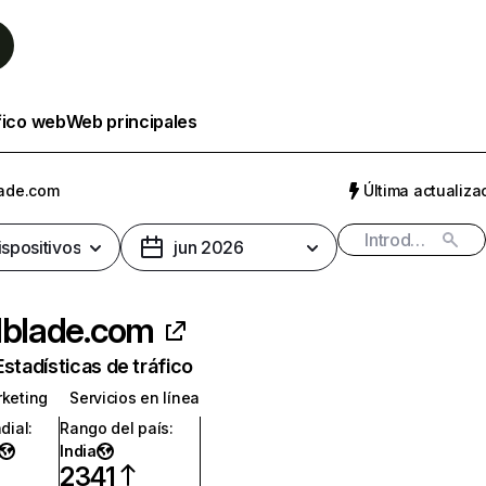
fico web
Web principales
lade.com
Última actualizac
ispositivos
jun 2026
lblade.com
Estadísticas de tráfico
rketing
Servicios en línea
dial
:
Rango del país
:
India
2341