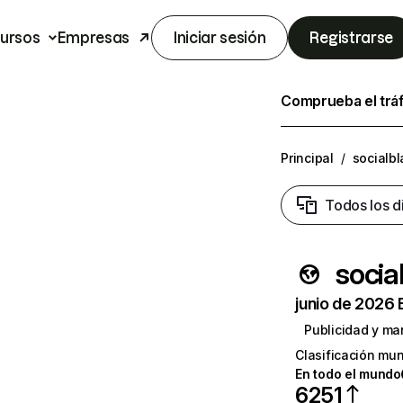
ursos
Empresas
Iniciar sesión
Registrarse
Comprueba el trá
Principal
/
socialb
Todos los d
socia
junio de 2026 
Publicidad y ma
Clasificación mun
En todo el mundo
6251