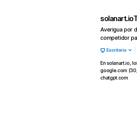
solanart.io
T
Averigua por d
competidor par
Escritorio
En solanart.io, 
google.com (30,98
chatgpt.com