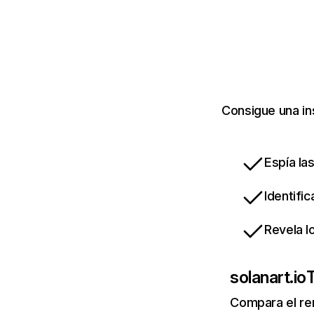
Consigue una in
Espía la
Identifi
Revela l
solanart.io
T
Compara el re