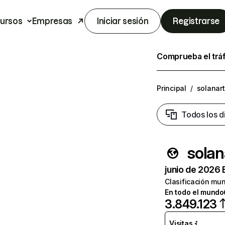
ursos
Empresas
Iniciar sesión
Registrarse
Comprueba el trá
Principal
/
solanart
Todos los d
solan
junio de 2026 
Clasificación mun
En todo el mundo
3.849.123
Visitas