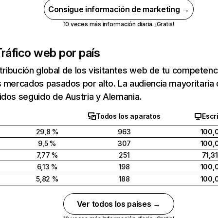
Consigue información de marketing →
10 veces más información diaria. ¡Gratis!
ráfico web por país
stribución global de los visitantes web de tu competen
 mercados pasados por alto. La audiencia mayoritaria d
idos seguido de Austria y Alemania.
Todos los aparatos
Escri
29,8 %
963
100,
9,5 %
307
100,
7,77 %
251
71,3
6,13 %
198
100,
5,82 %
188
100,
Ver todos los países →