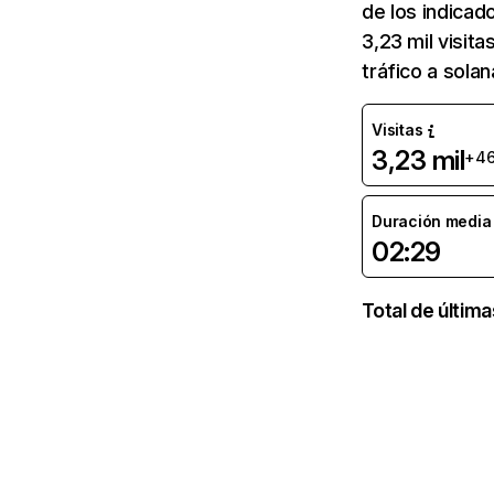
de los indicado
3,23 mil visit
tráfico a sola
Visitas
3,23 mil
+4
Duración media d
02:29
Total de últim