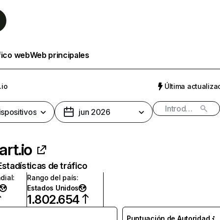
fico web
Web principales
.io
Última actualizac
ispositivos
jun 2026
art.io
Estadísticas de tráfico
dial
:
Rango del país
:
Estados Unidos
1.802.654
Puntuación de Autoridad