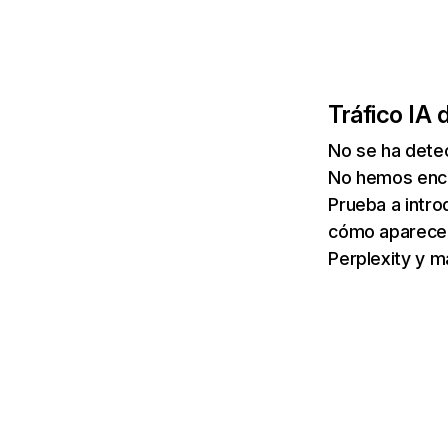
Tráfico IA 
No se ha detec
No hemos enco
Prueba a intro
cómo aparece 
Perplexity y m