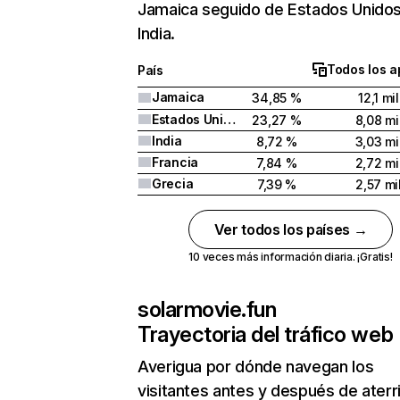
Jamaica seguido de Estados Unidos
India.
Todos los a
País
Jamaica
34,85 %
12,1 mil
Estados Unidos
23,27 %
8,08 mi
India
8,72 %
3,03 mi
Francia
7,84 %
2,72 mi
Grecia
7,39 %
2,57 mi
Ver todos los países →
10 veces más información diaria. ¡Gratis!
solarmovie.fun
Trayectoria del tráfico web
Averigua por dónde navegan los
visitantes antes y después de aterr