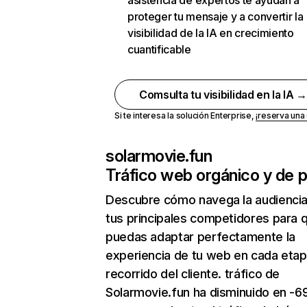
asistencia de expertos te ayudan a
proteger tu mensaje y a convertir la
visibilidad de la IA en crecimiento
cuantificable
Comsulta tu visibilidad en la IA 
Si te interesa la solución Enterprise,
¡reserva un
solarmovie.fun
Tráfico web orgánico y de 
Descubre cómo navega la audienci
tus principales competidores para 
puedas adaptar perfectamente la
experiencia de tu web en cada etap
recorrido del cliente. tráfico de
Solarmovie.fun ha disminuido en -6