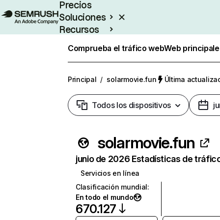
Precios
Soluciones
Recursos
Empresas
Comprueba el tráfico web
Web principale
Principal
/
solarmovie.fun
Última actualizac
Todos los dispositivos
j
solarmovie.fun
junio de 2026 Estadísticas de tráfic
Servicios en línea
Clasificación mundial
:
En todo el mundo
670.127