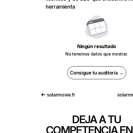
herramienta
Ningún resultado
No tenemos datos que mostrar.
Consigue tu auditoría →
solarmovie.fi
solarmo
DEJA A TU
COMPETENCIA EN