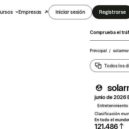
ursos
Empresas
Iniciar sesión
Registrarse
Comprueba el trá
Principal
/
solarmov
Todos los d
solar
junio de 2026 
Entretenimiento
Clasificación mun
En todo el mundo
121.486