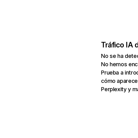
Tráfico IA 
No se ha detec
No hemos enco
Prueba a intro
cómo aparece 
Perplexity y m