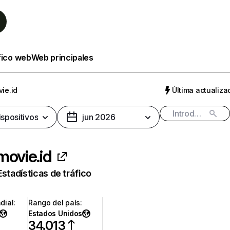
fico web
Web principales
ie.id
Última actualizac
ispositivos
jun 2026
movie.id
Estadísticas de tráfico
dial
:
Rango del país
:
Estados Unidos
34.013