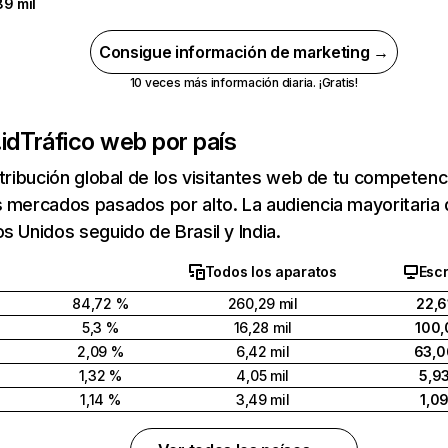
89 mil
Consigue información de marketing →
10 veces más información diaria. ¡Gratis!
id
Tráfico web por país
stribución global de los visitantes web de tu competen
 mercados pasados por alto. La audiencia mayoritaria 
s Unidos seguido de Brasil y India.
Todos los aparatos
Escr
84,72 %
260,29 mil
22,6
5,3 %
16,28 mil
100,
2,09 %
6,42 mil
63,0
1,32 %
4,05 mil
5,9
1,14 %
3,49 mil
1,0