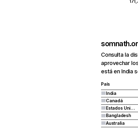
171,
somnath.o
Consulta la di
aprovechar lo
está en India 
País
India
Canadá
Estados Unidos
Bangladesh
Australia