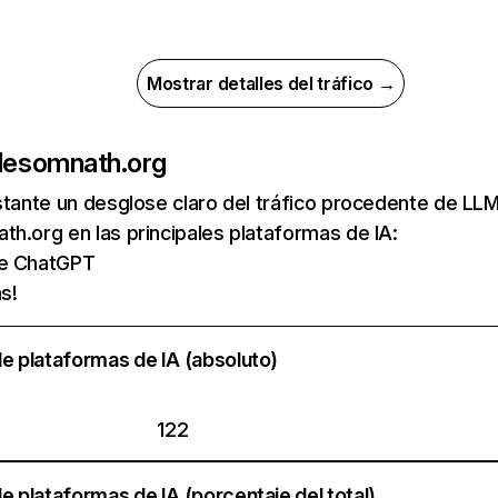
Mostrar detalles del tráfico →
de
somnath.org
nstante un desglose claro del tráfico procedente de 
h.org en las principales plataformas de IA:
de ChatGPT
s!
e plataformas de IA (absoluto)
122
e plataformas de IA (porcentaje del total)