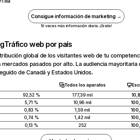
71 mil
Consigue información de marketing →
10 veces más información diaria. ¡Gratis!
rg
Tráfico web por país
stribución global de los visitantes web de tu competen
s mercados pasados por alto. La audiencia mayoritaria
seguido de Canadá y Estados Unidos.
Todos los aparatos
Esc
92,52 %
177,39 mil
10,
5,71 %
10,96 mil
100
0,83 %
1,59 mil
100
0,74 %
1,42 mil
100
0,13 %
252
100