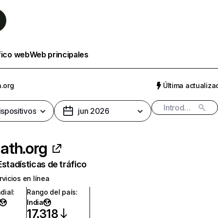
fico web
Web principales
.org
Última actualizac
ispositivos
jun 2026
ath.org
Estadísticas de tráfico
rvicios en línea
dial
:
Rango del país
:
India
17.318