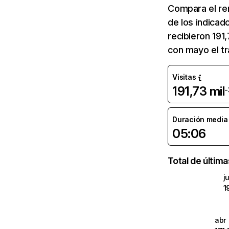
Compara el re
de los indicad
recibieron 191
con mayo el tr
Visitas
191,73 mil
-
Duración media d
05:06
Total de últim
j
1
abr