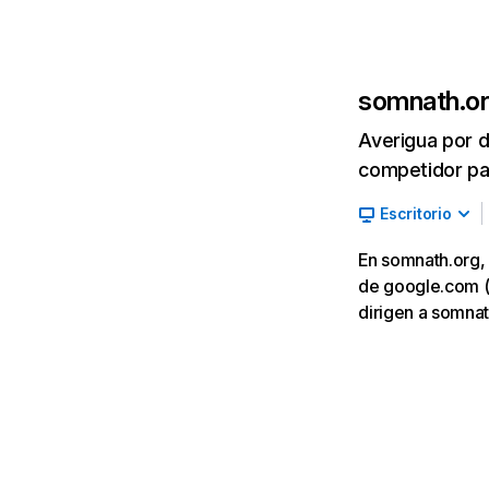
somnath.o
Averigua por d
competidor par
Escritorio
En somnath.org, 
de google.com (2
dirigen a somna