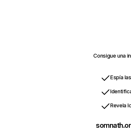
Consigue una in
Espía la
Identifi
Revela l
somnath.o