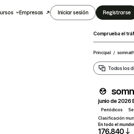
ursos
Empresas
Iniciar sesión
Registrarse
Comprueba el trá
Principal
/
somnath
Todos los d
somn
junio de 2026 
Periódicos
Se
Clasificación mun
En todo el mundo
176.840