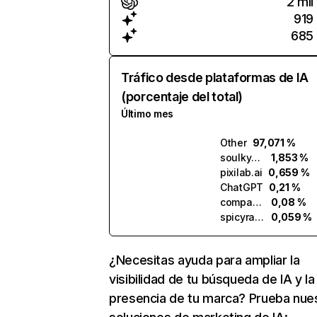
2 mil
919
685
Tráfico desde plataformas de IA
(porcentaje del total)
Último mes
Other
97,071 %
soulkyn.ai
1,853 %
pixilab.ai
0,659 %
ChatGPT
0,21 %
companionguide.ai
0,08 %
spicyranks.ai
0,059 %
¿Necesitas ayuda para ampliar la
visibilidad de tu búsqueda de IA y la
presencia de tu marca? Prueba nue