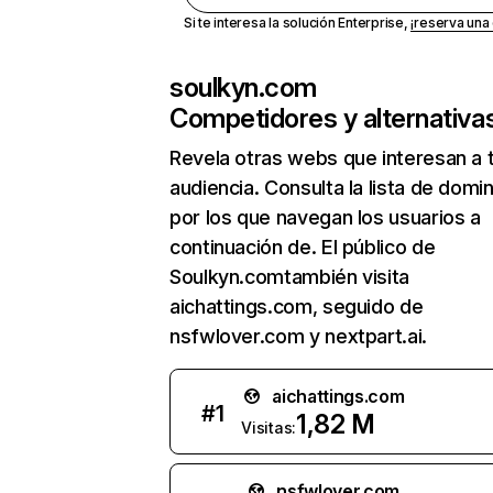
Si te interesa la solución Enterprise,
¡reserva un
soulkyn.com
Competidores y alternativa
Revela otras webs que interesan a 
audiencia. Consulta la lista de domi
por los que navegan los usuarios a
continuación de. El público de
Soulkyn.comtambién visita
aichattings.com, seguido de
nsfwlover.com y nextpart.ai.
aichattings.com
#
1
1,82 M
Visitas:
nsfwlover.com