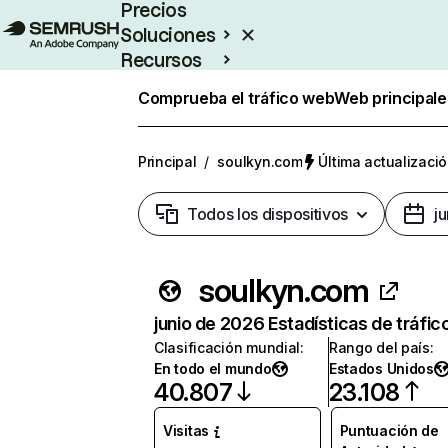
Precios
Soluciones
Recursos
Empresas
Comprueba el tráfico web
Web principale
Principal
/
soulkyn.com
Última actualizació
Todos los dispositivos
j
soulkyn.com
junio de 2026 Estadísticas de tráfic
Clasificación mundial
:
Rango del país
:
En todo el mundo
Estados Unidos
40.807
23.108
Visitas
Puntuación de