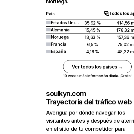
Noruega.
Todos los a
País
Estados Unidos
35,92 %
414,56 m
Alemania
15,45 %
178,32 m
Noruega
13,63 %
157,36 m
Francia
6,5 %
75,02 mi
España
4,18 %
48,22 mi
Ver todos los países →
10 veces más información diaria. ¡Gratis!
soulkyn.com
Trayectoria del tráfico web
Averigua por dónde navegan los
visitantes antes y después de aterr
en el sitio de tu competidor para