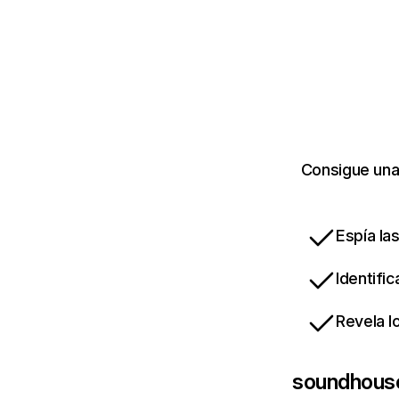
Consigue una
Espía la
Identifi
Revela l
soundhouse