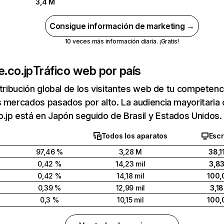
3,4 M
Consigue información de marketing →
10 veces más información diaria. ¡Gratis!
.co.jp
Tráfico web por país
stribución global de los visitantes web de tu competen
 mercados pasados por alto. La audiencia mayoritaria
jp está en Japón seguido de Brasil y Estados Unidos.
Todos los aparatos
Escr
97,46 %
3,28 M
38,1
0,42 %
14,23 mil
3,8
0,42 %
14,18 mil
100,
0,39 %
12,99 mil
3,1
0,3 %
10,15 mil
100,