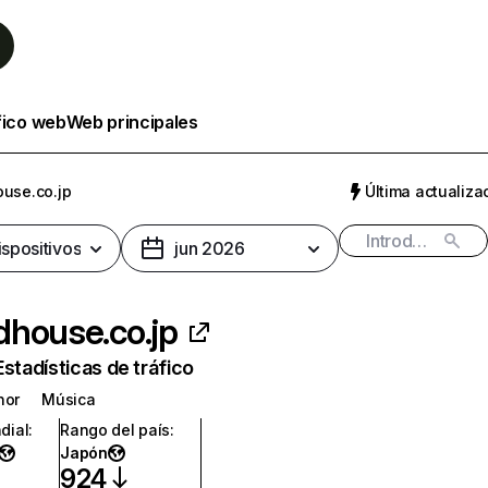
fico web
Web principales
use.co.jp
Última actualizac
ispositivos
jun 2026
house.co.jp
Estadísticas de tráfico
nor
Música
dial
:
Rango del país
:
Japón
924