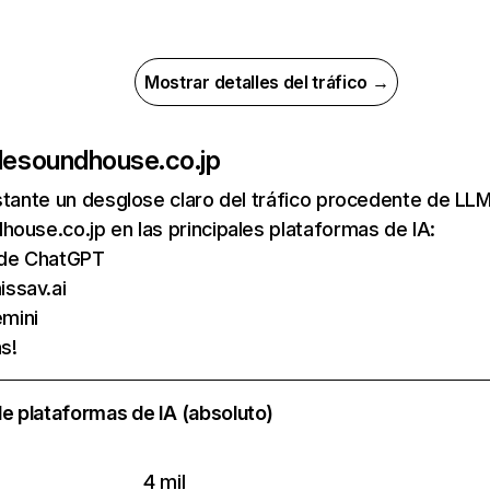
Mostrar detalles del tráfico →
de
soundhouse.co.jp
nstante un desglose claro del tráfico procedente de 
ouse.co.jp en las principales plataformas de IA:
s de ChatGPT
ssav.ai
mini
s!
e plataformas de IA (absoluto)
4 mil