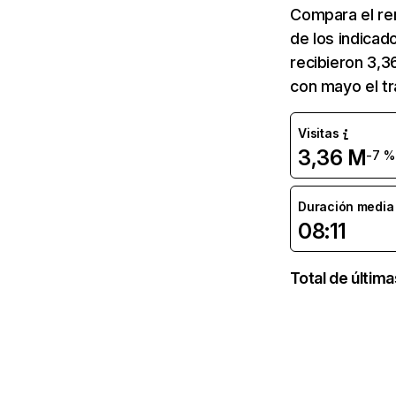
Compara el re
de los indicad
recibieron 3,3
con mayo el tr
Visitas
3,36 M
-7 %
Duración media d
08:11
Total de últim