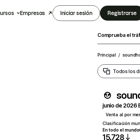
ursos
Empresas
Iniciar sesión
Registrarse
Comprueba el trá
Principal
/
soundho
Todos los d
sound
junio de 2026 
Venta al por me
Clasificación mun
En todo el mundo
15.728