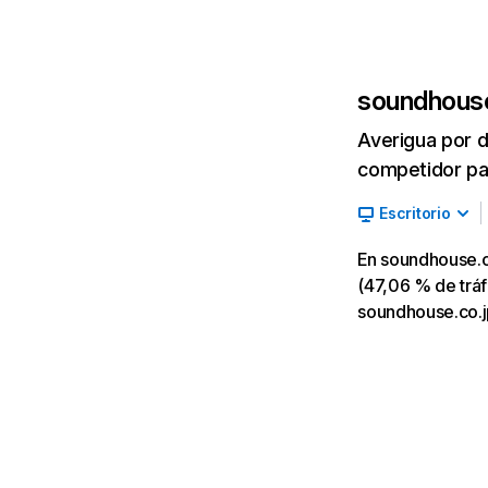
soundhouse
Averigua por d
competidor par
Escritorio
En soundhouse.c
(47,06 % de tráf
soundhouse.co.jp