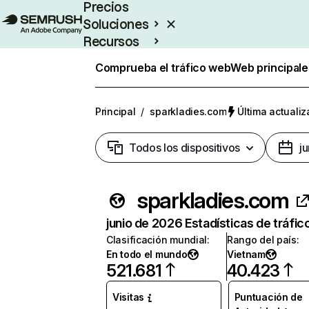
Precios
Soluciones
Recursos
Empresas
Comprueba el tráfico web
Web principale
Principal
/
sparkladies.com
Última actualiz
Todos los dispositivos
j
sparkladies.com
junio de 2026 Estadísticas de tráfic
Clasificación mundial
:
Rango del país
:
En todo el mundo
Vietnam
521.681
40.423
Visitas
Puntuación de