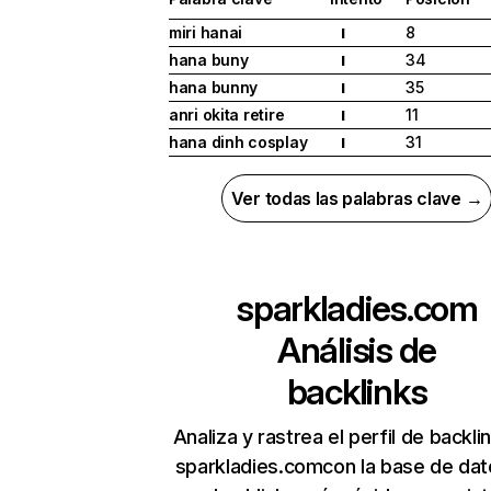
miri hanai
8
I
hana buny
34
I
hana bunny
35
I
anri okita retire
11
I
hana dinh cosplay
31
I
Ver todas las palabras clave →
sparkladies.com
Análisis de
backlinks
Analiza y rastrea el perfil de backli
sparkladies.comcon la base de dat