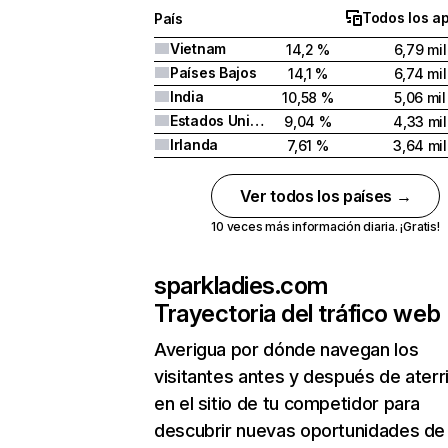
Todos los a
País
Vietnam
14,2 %
6,79 mil
Países Bajos
14,1 %
6,74 mil
India
10,58 %
5,06 mil
Estados Unidos
9,04 %
4,33 mil
Irlanda
7,61 %
3,64 mil
Ver todos los países →
10 veces más información diaria. ¡Gratis!
sparkladies.com
Trayectoria del tráfico web
Averigua por dónde navegan los
visitantes antes y después de aterr
en el sitio de tu competidor para
descubrir nuevas oportunidades de