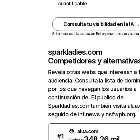
cuantificable
Comsulta tu visibilidad en la IA 
Si te interesa la solución Enterprise,
¡reserva un
sparkladies.com
Competidores y alternativa
Revela otras webs que interesan a 
audiencia. Consulta la lista de domi
por los que navegan los usuarios a
continuación de. El público de
Sparkladies.comtambién visita alua
seguido de inf.news y nsfwph.org.
alua.com
#
1
348,26 mil