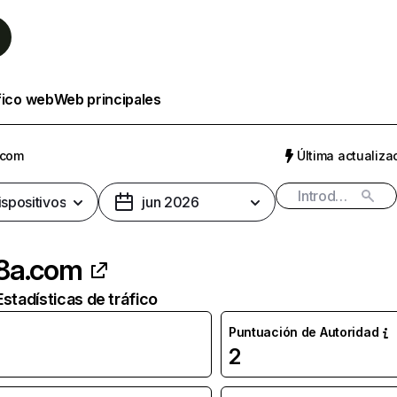
fico web
Web principales
.com
Última actualizac
ispositivos
jun 2026
8a.com
Estadísticas de tráfico
Puntuación de Autoridad
2