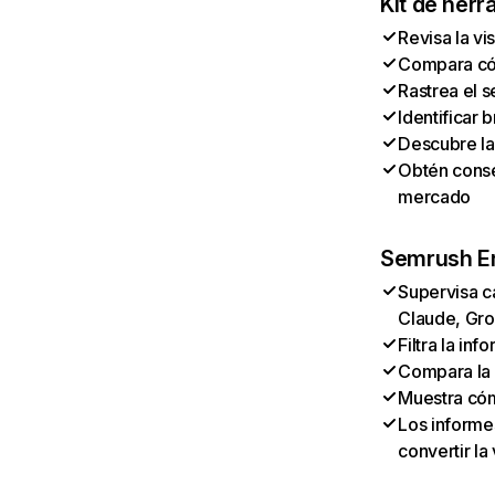
Kit de herr
Revisa la vi
Compara cóm
Rastrea el s
Identificar
Descubre la
Obtén conse
mercado
Semrush En
Supervisa c
Claude, Gro
Filtra la in
Compara la 
Muestra có
Los informes
convertir la