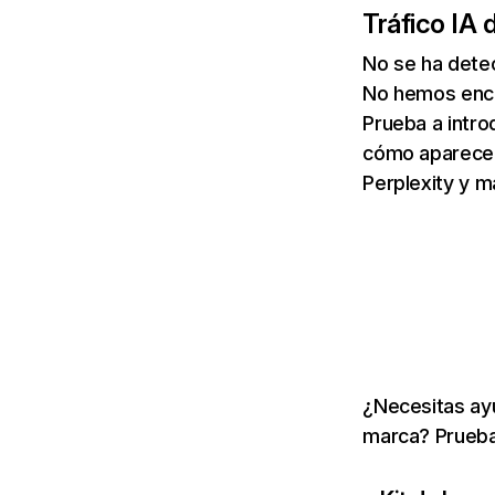
Tráfico IA 
No se ha dete
No hemos enco
Prueba a intro
cómo aparece 
Perplexity y m
¿Necesitas ayu
marca? Prueba