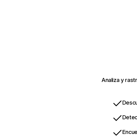
Analiza y rast
Descu
Detec
Encue