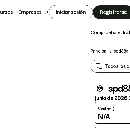
ursos
Empresas
Iniciar sesión
Registrarse
Comprueba el trá
Principal
/
spd88a
Todos los d
spd8
junio de 2026 
Visitas
N/A