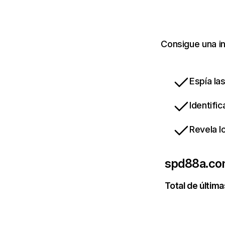
Consigue una i
Espía la
Identifi
Revela l
spd88a.c
Total de última