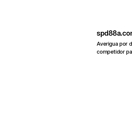
spd88a.c
Averigua por d
competidor par