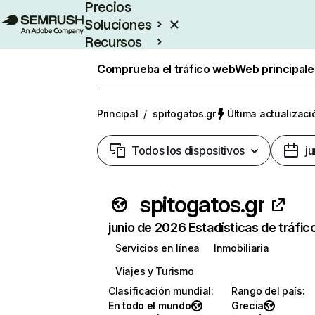
Precios
Soluciones
Recursos
Empresas
Comprueba el tráfico web
Web principale
Principal
/
spitogatos.gr
Última actualizaci
Todos los dispositivos
j
spitogatos.gr
junio de 2026 Estadísticas de tráfic
Servicios en línea
Inmobiliaria
Viajes y Turismo
Clasificación mundial
:
Rango del país
:
En todo el mundo
Grecia