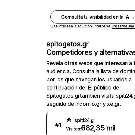
Comsulta tu visibilidad en la IA 
Si te interesa la solución Enterprise,
¡reserva un
spitogatos.gr
Competidores y alternativa
Revela otras webs que interesan a 
audiencia. Consulta la lista de domi
por los que navegan los usuarios a
continuación de. El público de
Spitogatos.grtambién visita spiti24.
seguido de indomio.gr y xe.gr.
spiti24.gr
#
1
682,35 mil
Visitas: