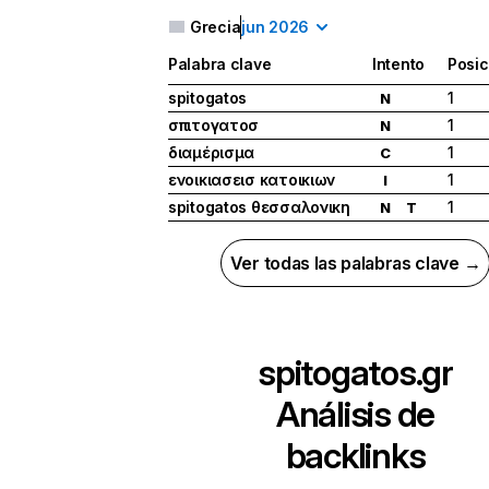
Grecia
jun 2026
Palabra clave
Intento
Posic
spitogatos
1
N
σπιτογατοσ
1
N
διαμέρισμα
1
C
ενοικιασεισ κατοικιων
1
I
spitogatos θεσσαλονικη
1
N
T
Ver todas las palabras clave →
spitogatos.gr
Análisis de
backlinks