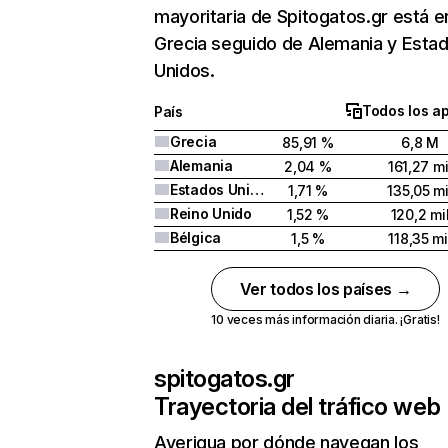
mayoritaria de Spitogatos.gr está e
Grecia seguido de Alemania y Esta
Unidos.
Todos los a
País
Grecia
85,91 %
6,8 M
Alemania
2,04 %
161,27 mi
Estados Unidos
1,71 %
135,05 mi
Reino Unido
1,52 %
120,2 mi
Bélgica
1,5 %
118,35 mi
Ver todos los países →
10 veces más información diaria. ¡Gratis!
spitogatos.gr
Trayectoria del tráfico web
Averigua por dónde navegan los