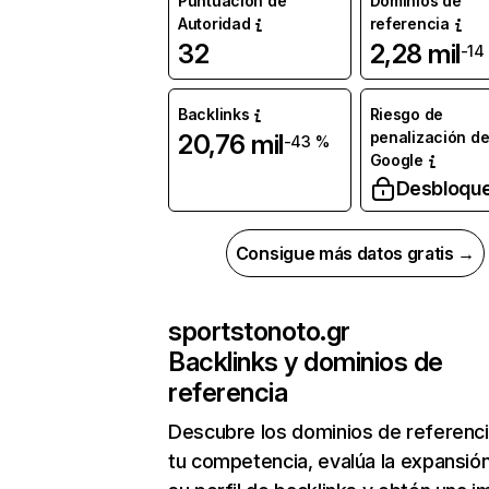
Puntuación de
Dominios de
Autoridad
referencia
32
2,28 mil
-14
Backlinks
Riesgo de
penalización d
20,76 mil
-43 %
Google
Desbloqu
Consigue más datos gratis →
sportstonoto.gr
Backlinks y dominios de
referencia
Descubre los dominios de referenc
tu competencia, evalúa la expansió