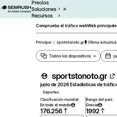
Precios
Soluciones
Recursos
Empresas
Comprueba el tráfico web
Web principale
Principal
/
sportstonoto.gr
Última actualiza
Todos los dispositivos
j
sportstonoto.gr
junio de 2026 Estadísticas de tráfic
Deportes
Clasificación mundial
:
Rango del país
:
En todo el mundo
Grecia
176.256
1992