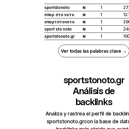
sportstonoto
1
27
N
σπορ στο νοτο
1
12
N
σπορτστονοτο
1
29
N
sport sto noto
1
24
N
sportstonoto.gr
1
10
N
Ver todas las palabras clave →
sportstonoto.gr
Análisis de
backlinks
Analiza y rastrea el perfil de backli
sportstonoto.grcon la base de dat