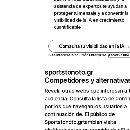
asistencia de expertos te ayudan a
proteger tu mensaje y a convertir la
visibilidad de la IA en crecimiento
cuantificable
Comsulta tu visibilidad en la IA 
Si te interesa la solución Enterprise,
¡reserva un
sportstonoto.gr
Competidores y alternativa
Revela otras webs que interesan a 
audiencia. Consulta la lista de domi
por los que navegan los usuarios a
continuación de. El público de
Sportstonoto.grtambién visita
eleftheriaonline.gr, seguido de sl2.g