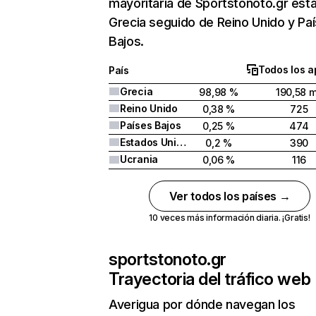
mayoritaria de Sportstonoto.gr est
Grecia seguido de Reino Unido y Pa
Bajos.
Todos los a
País
Grecia
98,98 %
190,58 m
Reino Unido
0,38 %
725
Países Bajos
0,25 %
474
Estados Unidos
0,2 %
390
Ucrania
0,06 %
116
Ver todos los países →
10 veces más información diaria. ¡Gratis!
sportstonoto.gr
Trayectoria del tráfico web
Averigua por dónde navegan los