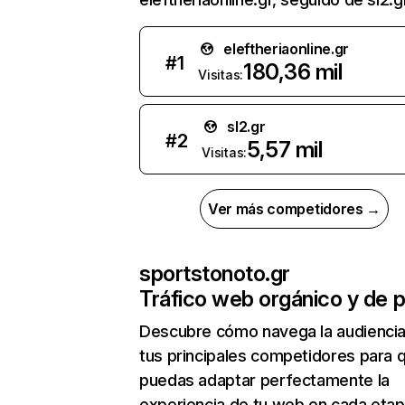
eleftheriaonline.gr
#
1
180,36 mil
Visitas:
sl2.gr
#
2
5,57 mil
Visitas:
Ver más competidores →
sportstonoto.gr
Tráfico web orgánico y de 
Descubre cómo navega la audienci
tus principales competidores para 
puedas adaptar perfectamente la
experiencia de tu web en cada etap