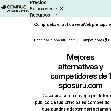
Precios
Soluciones
Recursos
Empresas
Comprueba el tráfico web
Web principale
Principal
/
sposuru.com
/
Competidores
Ú
Mejores
alternativas y
competidores de 1
sposuru.com
Descubre cómo navega por Intern
público de tus principales competido
que puedas adaptar perfectament