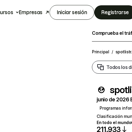
ursos
Empresas
Iniciar sesión
Registrarse
Comprueba el trá
Principal
/
spotlist
Todos los d
spotl
junio de 2026 
Programas infor
Clasificación mun
En todo el mundo
211.933