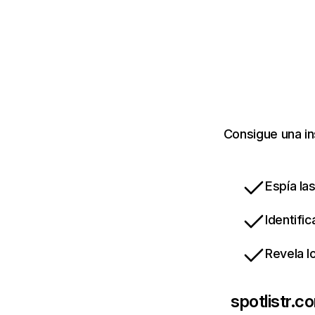
Consigue una in
Espía la
Identifi
Revela l
spotlistr.c