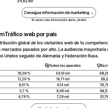
211,62 mil
Consigue información de marketing →
10 veces más información diaria. ¡Gratis!
om
Tráfico web por país
stribución global de los visitantes web de tu competen
 mercados pasados por alto. La audiencia mayoritaria 
os Unidos seguido de Alemania y Federación Rusa.
Todos los aparatos
Escr
35,59 %
54,19 mil
58,2
12,29 %
18,71 mil
29,
6,01 %
9,14 mil
74,7
5,7 %
8,68 mil
34,5
4,79 %
7,29 mil
31,7