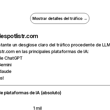
Mostrar detalles del tráfico →
de
spotlistr.com
nstante un desglose claro del tráfico procedente de 
str.com en las principales plataformas de IA:
s de ChatGPT
emini
laude
s!
e plataformas de IA (absoluto)
1 mil