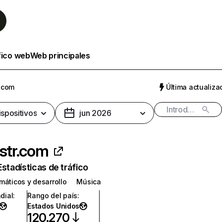
fico web
Web principales
r.com
Última actualizac
ispositivos
jun 2026
istr.com
Estadísticas de tráfico
máticos y desarrollo
Música
dial
:
Rango del país
:
Estados Unidos
120.270