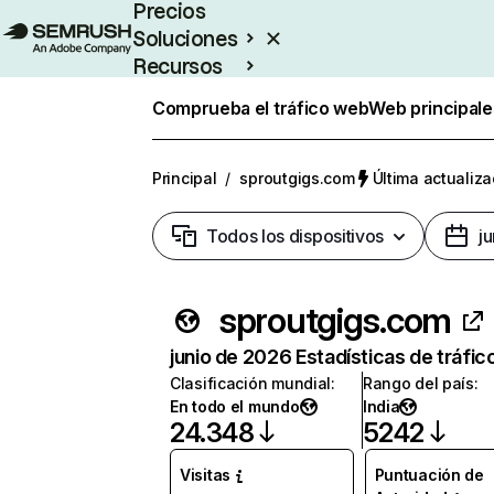
Precios
Soluciones
Recursos
Empresas
Comprueba el tráfico web
Web principale
Principal
/
sproutgigs.com
Última actualiza
Todos los dispositivos
j
sproutgigs.com
junio de 2026 Estadísticas de tráfic
Clasificación mundial
:
Rango del país
:
En todo el mundo
India
24.348
5242
Visitas
Puntuación de