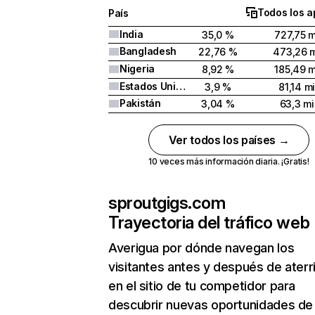
Todos los a
País
India
35,0 %
727,75 m
Bangladesh
22,76 %
473,26 m
Nigeria
8,92 %
185,49 m
Estados Unidos
3,9 %
81,14 mi
Pakistán
3,04 %
63,3 mi
Ver todos los países →
10 veces más información diaria. ¡Gratis!
sproutgigs.com
Trayectoria del tráfico web
Averigua por dónde navegan los
visitantes antes y después de aterr
en el sitio de tu competidor para
descubrir nuevas oportunidades de