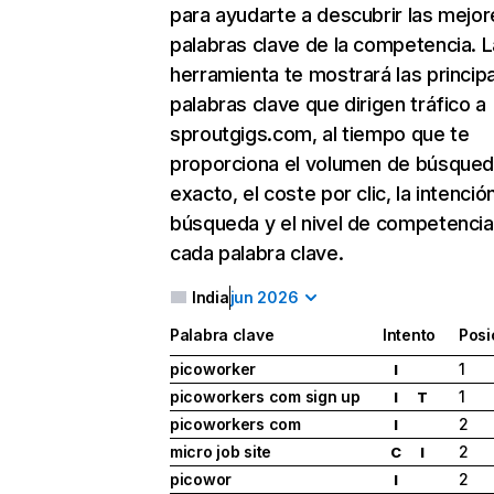
para ayudarte a descubrir las mejor
palabras clave de la competencia. L
herramienta te mostrará las princip
palabras clave que dirigen tráfico a
sproutgigs.com, al tiempo que te
proporciona el volumen de búsque
exacto, el coste por clic, la intenció
búsqueda y el nivel de competencia
cada palabra clave.
India
jun 2026
Palabra clave
Intento
Posi
picoworker
1
I
picoworkers com sign up
1
I
T
picoworkers com
2
I
micro job site
2
C
I
picowor
2
I