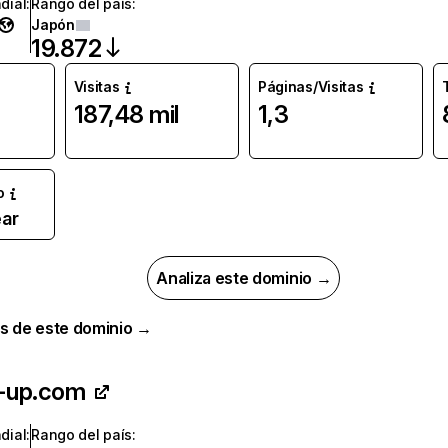
dial
:
Rango del país
:
Japón
19.872
Visitas
Páginas/Visitas
187,48 mil
1,3
o
ar
Analiza este dominio →
s de este dominio →
-up.com
dial
:
Rango del país
: