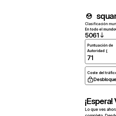
squa
Clasificación mun
En todo el mundo
5061
Puntuación de
Autoridad
71
Coste del tráfic
Desbloque
¡Espera!
Lo que ves ahor
completo. Desde 