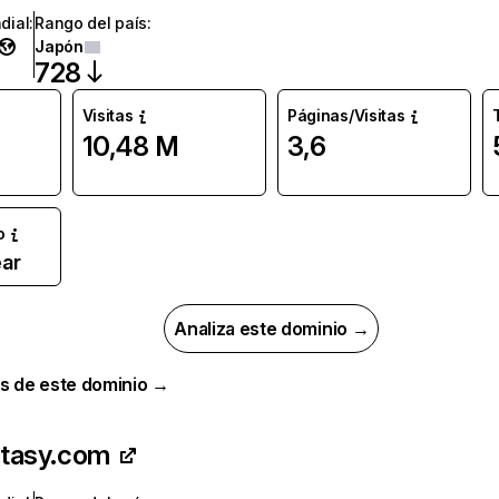
dial
:
Rango del país
:
Japón
728
Visitas
Páginas/Visitas
10,48 M
3,6
o
ar
Analiza este dominio →
s de este dominio →
antasy.com