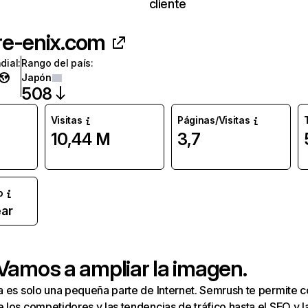
cliente
re-enix.com
dial
:
Rango del país
:
Japón
508
Visitas
Páginas/Visitas
10,44 M
3,7
o
ar
 Vamos a ampliar la imagen.
a es solo una pequeña parte de Internet. Semrush te permite 
los competidores y las tendencias de tráfico hasta el SEO y la v