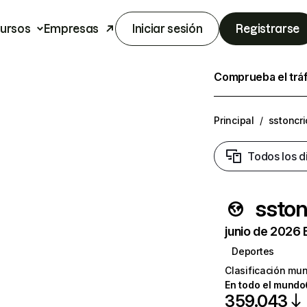
ursos
Empresas
Iniciar sesión
Registrarse
Comprueba el trá
Principal
/
sstoncr
Todos los d
sston
junio de 2026 
Deportes
Clasificación mun
En todo el mundo
359.043