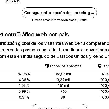
150,74 mil
Consigue información de marketing →
10 veces más información diaria. ¡Gratis!
et.com
Tráfico web por país
stribución global de los visitantes web de tu competen
 mercados pasados por alto. La audiencia mayoritaria
om está en India seguido de Estados Unidos y Reino Un
Todos los aparatos
Escr
87,96 %
68,02 mil
17,0
4,36 %
3,37 mil
100,
1,95 %
1,51 mil
100,
0,99 %
765
100,
0,51 %
391
100,