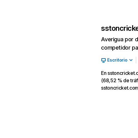
sstoncrick
Averigua por d
competidor par
Escritorio
En sstoncricket
(68,52 % de tráf
sstoncricket.com