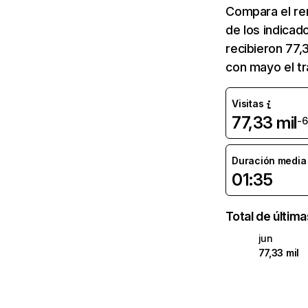
Compara el re
de los indicad
recibieron 77,
con mayo el tr
Visitas
77,33 mil
-
Duración media d
01:35
Total de últim
jun
77,33 mil