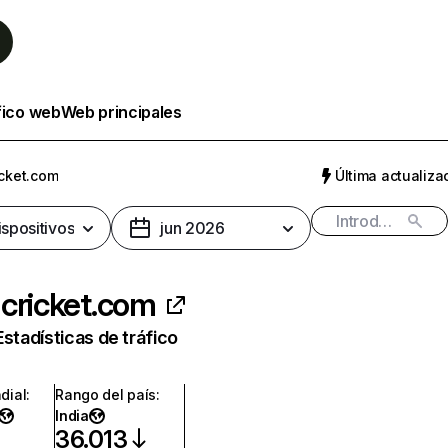
fico web
Web principales
icket.com
Última actualizac
ispositivos
jun 2026
cricket.com
Estadísticas de tráfico
dial
:
Rango del país
:
India
36.013