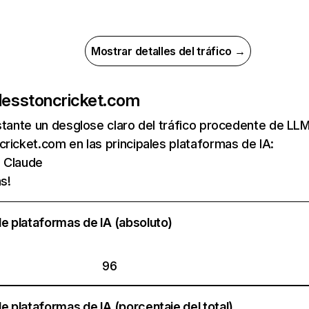
Mostrar detalles del tráfico →
de
sstoncricket.com
nstante un desglose claro del tráfico procedente de 
ricket.com en las principales plataformas de IA:
e Claude
s!
e plataformas de IA (absoluto)
96
e plataformas de IA (porcentaje del total)