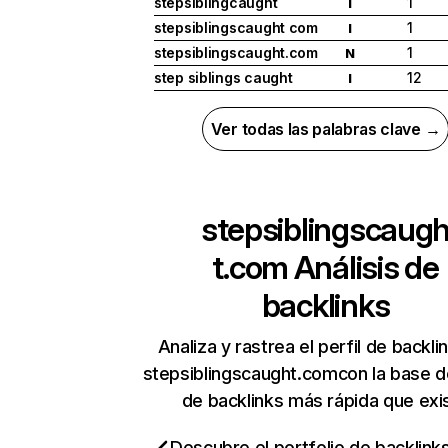
stepsiblingcaught
1
I
stepsiblingscaught com
1
I
stepsiblingscaught.com
1
N
step siblings caught
12
I
Ver todas las palabras clave →
stepsiblingscaug
t.com
Análisis de
backlinks
Analiza y rastrea el perfil de backli
stepsiblingscaught.comcon la base d
de backlinks más rápida que exi
Descubre el portfolio de backlin