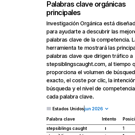
Palabras clave orgánicas
principales
Investigación Orgánica
está diseña
para ayudarte a descubrir las mejor
palabras clave de la competencia. L
herramienta te mostrará las princip
palabras clave que dirigen tráfico a
stepsiblingscaught.com, al tiempo 
proporciona el volumen de búsque
exacto, el coste por clic, la intenció
búsqueda y el nivel de competencia
cada palabra clave.
Estados Unidos
jun 2026
Palabra clave
Intento
Posic
stepsiblings caught
1
I