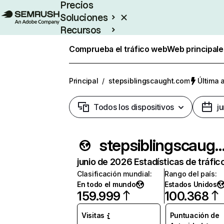
Precios
Soluciones
Recursos
Empresas
Comprueba el tráfico web
Web principale
Principal
/
stepsiblingscaught.com
Última 
Todos los dispositivos
j
stepsiblingscaught.
junio de 2026 Estadísticas de tráfic
Clasificación mundial
:
Rango del país
:
En todo el mundo
Estados Unidos
159.999
100.368
Visitas
Puntuación de