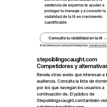
asistencia de expertos te ayudan a
proteger tu mensaje y a convertir la
visibilidad de la IA en crecimiento
cuantificable
Comsulta tu visibilidad en la IA 
Si te interesa la solución Enterprise,
¡reserva un
stepsiblingscaught.com
Competidores y alternativa
Revela otras webs que interesan a 
audiencia. Consulta la lista de domi
por los que navegan los usuarios a
continuación de. El público de
Stepsiblingscaught.comtambién visi
catchingstepsibling.com.