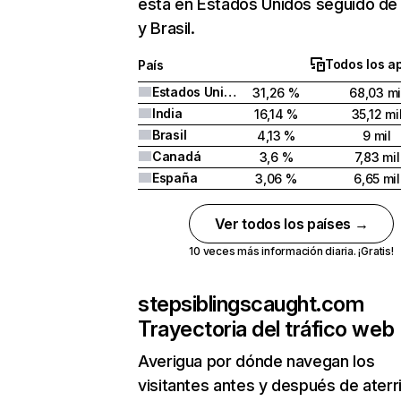
está en Estados Unidos seguido de 
y Brasil.
Todos los a
País
Estados Unidos
31,26 %
68,03 mi
India
16,14 %
35,12 mi
Brasil
4,13 %
9 mil
Canadá
3,6 %
7,83 mil
España
3,06 %
6,65 mil
Ver todos los países →
10 veces más información diaria. ¡Gratis!
stepsiblingscaught.com
Trayectoria del tráfico web
Averigua por dónde navegan los
visitantes antes y después de aterr