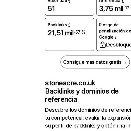
Autoridad
referencia
51
3,75 mil
-12
Backlinks
Riesgo de
penalización d
21,51 mil
-57 %
Google
Desbloqu
Consigue más datos gratis →
stoneacre.co.uk
Backlinks y dominios de
referencia
Descubre los dominios de referenc
tu competencia, evalúa la expansió
su perfil de backlinks y obtén una 