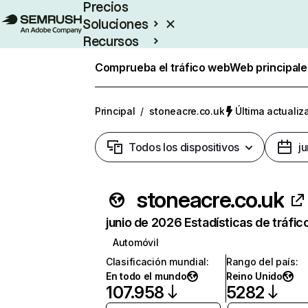
Precios
Soluciones
Recursos
Empresas
Comprueba el tráfico web
Web principale
Principal
/
stoneacre.co.uk
Última actualiz
Todos los dispositivos
j
stoneacre.co.uk
junio de 2026 Estadísticas de tráfic
Automóvil
Clasificación mundial
:
Rango del país
:
En todo el mundo
Reino Unido
107.958
5282