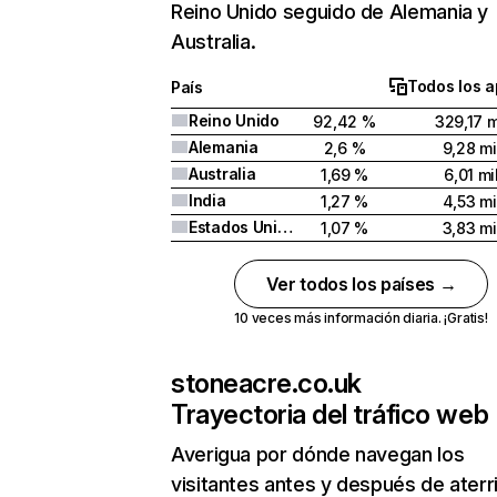
Reino Unido seguido de Alemania y
Australia.
Todos los a
País
Reino Unido
92,42 %
329,17 m
Alemania
2,6 %
9,28 mi
Australia
1,69 %
6,01 mi
India
1,27 %
4,53 mi
Estados Unidos
1,07 %
3,83 mi
Ver todos los países →
10 veces más información diaria. ¡Gratis!
stoneacre.co.uk
Trayectoria del tráfico web
Averigua por dónde navegan los
visitantes antes y después de aterr