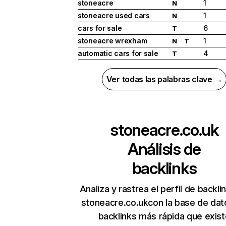
stoneacre
1
N
stoneacre used cars
1
N
cars for sale
6
T
stoneacre wrexham
1
N
T
automatic cars for sale
4
T
Ver todas las palabras clave →
stoneacre.co.uk
Análisis de
backlinks
Analiza y rastrea el perfil de backli
stoneacre.co.ukcon la base de dat
backlinks más rápida que exist