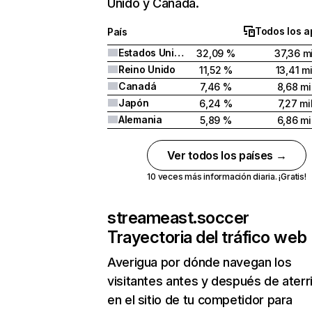
Unido y Canadá.
Todos los a
País
Estados Unidos
32,09 %
37,36 mi
Reino Unido
11,52 %
13,41 mi
Canadá
7,46 %
8,68 mi
Japón
6,24 %
7,27 mi
Alemania
5,89 %
6,86 mi
Ver todos los países →
10 veces más información diaria. ¡Gratis!
streameast.soccer
Trayectoria del tráfico web
Averigua por dónde navegan los
visitantes antes y después de aterr
en el sitio de tu competidor para