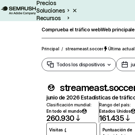
Precios
Soluciones
Recursos
Empresas
Comprueba el tráfico web
Web principale
Principal
/
streameast.soccer
Última actual
Todos los dispositivos
j
streameast.socce
junio de 2026 Estadísticas de tráfic
Clasificación mundial
:
Rango del país
:
En todo el mundo
Estados Unidos
260.930
161.435
Visitas
Puntuación de