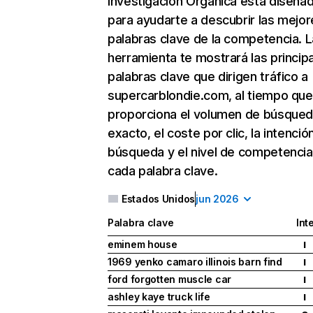
Investigación Orgánica
está diseña
para ayudarte a descubrir las mejor
palabras clave de la competencia. L
herramienta te mostrará las princip
palabras clave que dirigen tráfico a
supercarblondie.com, al tiempo que
proporciona el volumen de búsque
exacto, el coste por clic, la intenció
búsqueda y el nivel de competencia
cada palabra clave.
Estados Unidos
jun 2026
Palabra clave
Int
eminem house
I
1969 yenko camaro illinois barn find
I
ford forgotten muscle car
I
ashley kaye truck life
I