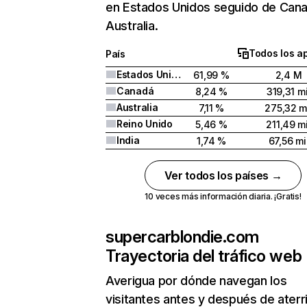
en Estados Unidos seguido de Can
Australia.
Todos los a
País
Estados Unidos
61,99 %
2,4 M
Canadá
8,24 %
319,31 mi
Australia
7,11 %
275,32 m
Reino Unido
5,46 %
211,49 mi
India
1,74 %
67,56 mi
Ver todos los países →
10 veces más información diaria. ¡Gratis!
supercarblondie.com
Trayectoria del tráfico web
Averigua por dónde navegan los
visitantes antes y después de aterr