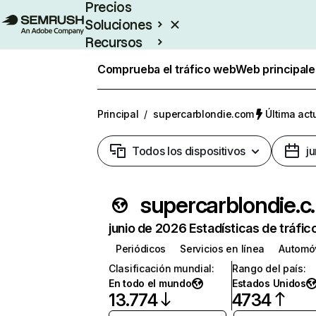
Precios
Soluciones
Recursos
Empresas
Comprueba el tráfico web
Web principale
Principal
/
supercarblondie.com
Última act
Todos los dispositivos
j
superca
junio de 2026 Estadísticas de tráfic
Periódicos
Servicios en línea
Automóv
Clasificación mundial
:
Rango del país
:
En todo el mundo
Estados Unidos
13.774
4734