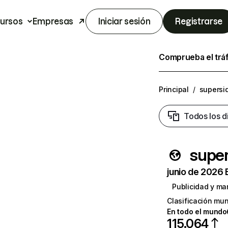
ursos
Empresas
Iniciar sesión
Registrarse
Comprueba el trá
Principal
/
supersi
Todos los d
supe
junio de 2026 
Publicidad y ma
Clasificación mun
En todo el mundo
115.064