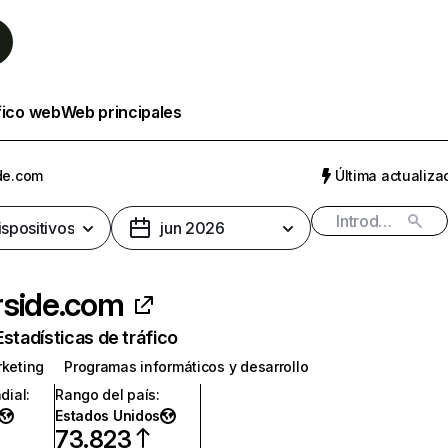
fico web
Web principales
de.com
Última actualizac
ispositivos
jun 2026
rside.com
Estadísticas de tráfico
rketing
Programas informáticos y desarrollo
dial
:
Rango del país
:
Estados Unidos
73.823