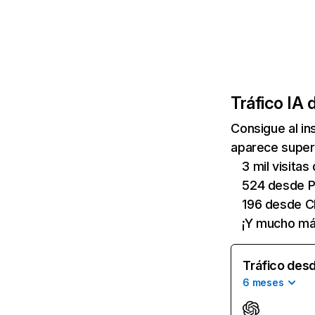
Tráfico IA 
Consigue al i
aparece supers
3 mil visita
524 desde P
196 desde C
¡Y mucho má
Tráfico desd
6 meses