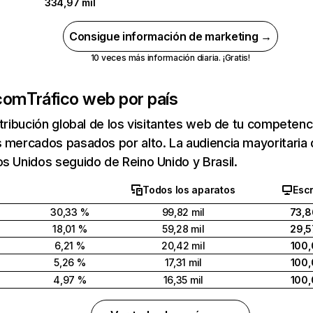
334,97 mil
Consigue información de marketing →
10 veces más información diaria. ¡Gratis!
.com
Tráfico web por país
stribución global de los visitantes web de tu competen
s mercados pasados por alto. La audiencia mayoritaria
s Unidos seguido de Reino Unido y Brasil.
Todos los aparatos
Escr
30,33 %
99,82 mil
73,8
18,01 %
59,28 mil
29,5
6,21 %
20,42 mil
100,
5,26 %
17,31 mil
100,
4,97 %
16,35 mil
100,