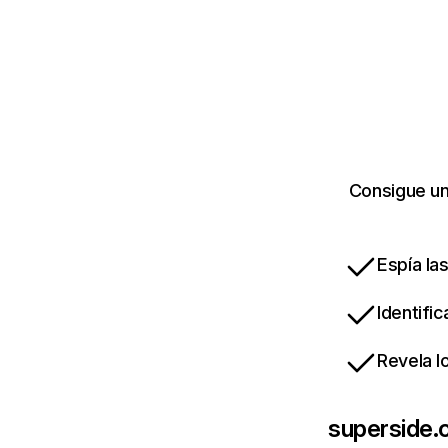
Consigue un
Espía la
Identifi
Revela l
superside