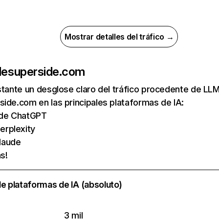
Mostrar detalles del tráfico →
de
superside.com
nstante un desglose claro del tráfico procedente de 
ide.com en las principales plataformas de IA:
s de ChatGPT
erplexity
laude
s!
e plataformas de IA (absoluto)
3 mil