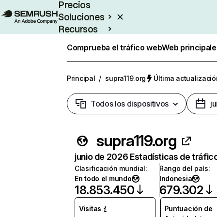
Precios
Soluciones
Recursos
Empresas
Comprueba el tráfico web
Web principale
Principal
/
supra119.org
Última actualizació
Todos los dispositivos
j
supra119.org
junio de 2026 Estadísticas de tráfic
Clasificación mundial
:
Rango del país
:
En todo el mundo
Indonesia
18.853.450
679.302
Visitas
Puntuación de