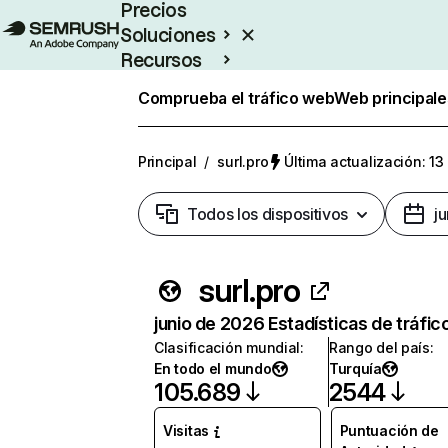
Precios
Soluciones
Recursos
Empresas
Comprueba el tráfico web
Web principale
Principal
/
surl.pro
Última actualización: 13
Todos los dispositivos
j
surl.pro
junio de 2026 Estadísticas de tráfic
Clasificación mundial
:
Rango del país
:
En todo el mundo
Turquía
105.689
2544
Visitas
Puntuación de