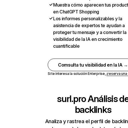
Muestra cómo aparecen tus produc
en ChatGPT Shopping
Los informes personalizables y la
asistencia de expertos te ayudan a
proteger tu mensaje y a convertir la
visibilidad de la IA en crecimiento
cuantificable
Comsulta tu visibilidad en la IA 
Si te interesa la solución Enterprise,
¡reserva un
surl.pro
Análisis d
backlinks
Analiza y rastrea el perfil de backli