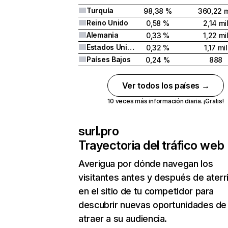
Turquía
98,38 %
360,22 m
Reino Unido
0,58 %
2,14 mi
Alemania
0,33 %
1,22 mi
Estados Unidos
0,32 %
1,17 mil
Países Bajos
0,24 %
888
Ver todos los países →
10 veces más información diaria. ¡Gratis!
surl.pro
Trayectoria del tráfico web
Averigua por dónde navegan los
visitantes antes y después de aterr
en el sitio de tu competidor para
descubrir nuevas oportunidades de
atraer a su audiencia.