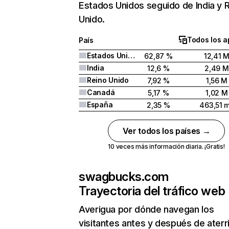
Estados Unidos seguido de India y 
Unido.
Todos los a
País
Estados Unidos
62,87 %
12,41 
India
12,6 %
2,49 M
Reino Unido
7,92 %
1,56 M
Canadá
5,17 %
1,02 M
España
2,35 %
463,51 m
Ver todos los países →
10 veces más información diaria. ¡Gratis!
swagbucks.com
Trayectoria del tráfico web
Averigua por dónde navegan los
visitantes antes y después de aterr