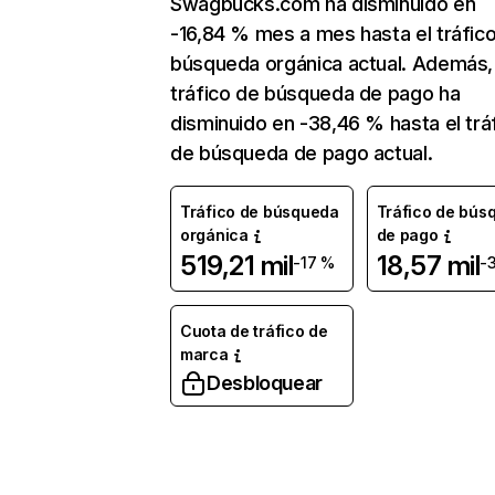
Swagbucks.com ha disminuido en
-16,84 % mes a mes hasta el tráfic
búsqueda orgánica actual. Además, 
tráfico de búsqueda de pago ha
disminuido en -38,46 % hasta el trá
de búsqueda de pago actual.
Tráfico de búsqueda
Tráfico de bús
orgánica
de pago
519,21 mil
18,57 mil
-17 %
-
Cuota de tráfico de
marca
Desbloquear