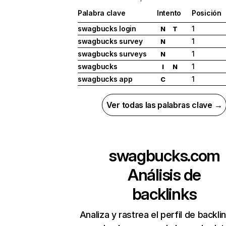
Palabra clave
Intento
Posición
swagbucks login
1
N
T
swagbucks survey
1
N
swagbucks surveys
1
N
swagbucks
1
I
N
swagbucks app
1
C
Ver todas las palabras clave →
swagbucks.com
Análisis de
backlinks
Analiza y rastrea el perfil de backli