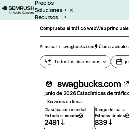
Precios
Soluciones
Recursos
Empresas
Comprueba el tráfico web
Web principale
Principal
/
swagbucks.com
Última actualiz
Todos los dispositivos
j
swagbucks.com
junio de 2026 Estadísticas de tráfic
Servicios en línea
Clasificación mundial
:
Rango del país
:
En todo el mundo
Estados Unidos
2491
839