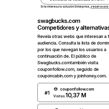
Si te interesa la solución Enterprise,
¡reserva un
swagbucks.com
Competidores y alternativa
Revela otras webs que interesan a 
audiencia. Consulta la lista de domi
por los que navegan los usuarios a
continuación de. El público de
Swagbucks.comtambién visita
couponfollow.com, seguido de
couponcabin.com y joinhoney.com.
couponfollow.com
#
1
10,37 M
Visitas: